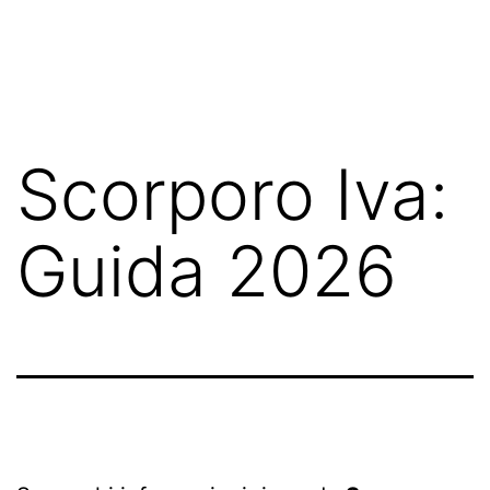
Salta
Commercialista
al
Caserta
contenuto
Scorporo Iva:
Guida 2026