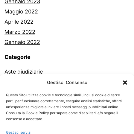
Gennaio 2023
Maggio 2022
Aprile 2022
Marzo 2022
Gennaio 2022
Categorie
Aste giudiziarie
Commercialista
Gestisci Consenso
Fisco e Tasse
Questo Sito utilizza cookie e tecnologie simili, inclusi cookie di terze
parti, per funzionare correttamente, eseguire analisi statistiche, offrirti
New e Aggiornamenti Fiscali
un'esperienza migliore e inviare i nostri messaggi pubblicitari online.
Partita Iva
Consulta la Cookie Policy per sapere come disabilitarli e/o negare il
consenso o accettare.
Start Up
Gestisci servizi