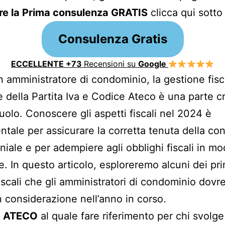
ere la Prima consulenza GRATIS
clicca qui sott
Consulenza Gratis
ECCELLENTE +73
Recensioni su
Google
n amministratore di condominio, la gestione fisc
e della Partita Iva e Codice Ateco è una parte c
ruolo. Conoscere gli aspetti fiscali nel 2024 è
tale per assicurare la corretta tenuta della cont
iale e per adempiere agli obblighi fiscali in m
e. In questo articolo, esploreremo alcuni dei pri
fiscali che gli amministratori di condominio dov
n considerazione nell’anno in corso.
e ATECO
al quale fare riferimento per chi svolge l