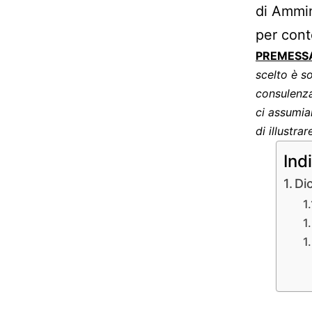
di Ammin
per cont
PREMESS
scelto è s
consulenza
ci assumia
di illustra
Ind
Di