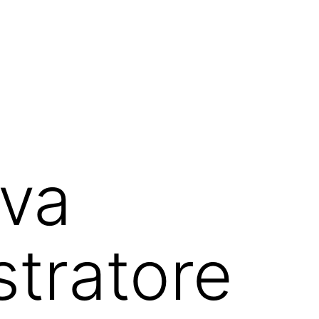
Iva
tratore