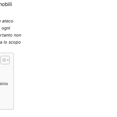
obili
e ateco
, ogni
ertanto non
ha lo scopo
inio