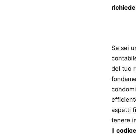
richied
Se sei u
contabil
del tuo 
fondamen
condomin
efficient
aspetti 
tenere i
Il
codic