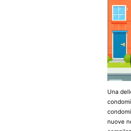
Una dell
condomin
condomin
nuove no