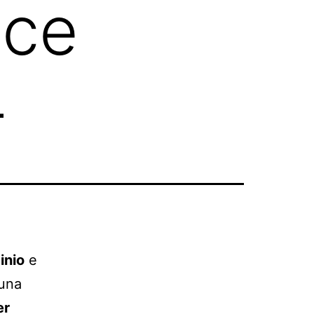
ice
4
inio
e
 una
er