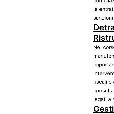
compilaz
le entra
sanzioni
Detra
Ristr
Nel cors
manutenz
important
interven
fiscali 
consulta
legati a 
Gesti