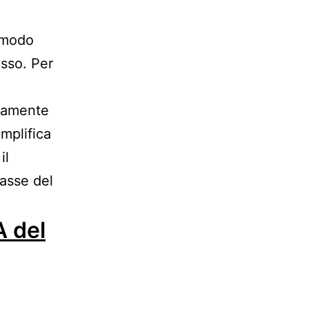
n modo
esso. Per
ttamente
emplifica
il
tasse del
A del