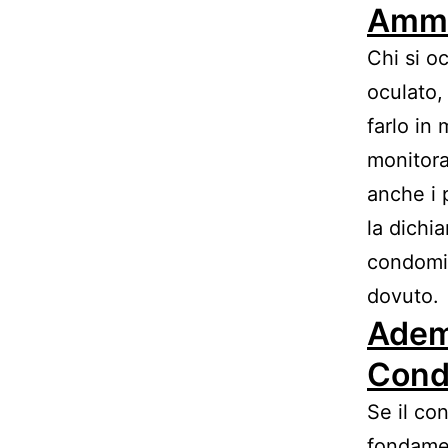
Ammi
Chi si o
oculato,
farlo in
monitora
anche i 
la dichi
condomin
dovuto.
Ademp
Cond
Se il co
fondamen