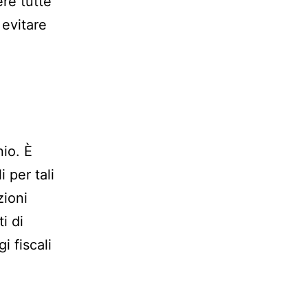
re tutte
 evitare
io. È
 per tali
zioni
i di
 fiscali