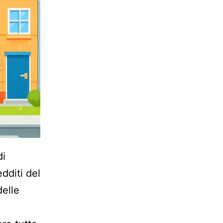
di
dditi del
delle