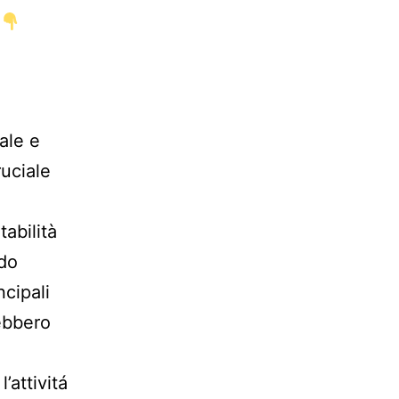
o
ale e
ruciale
abilità
odo
ncipali
rebbero
’attivitá