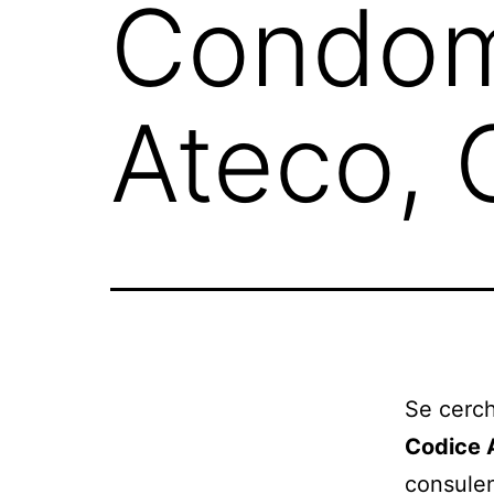
Condom
Ateco, 
Se cerch
Codice 
consulen