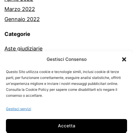
Marzo 2022
Gennaio 2022
Categorie
Aste giudiziarie
Commercialista
Gestisci Consenso
Fisco e Tasse
Questo Sito utilizza cookie e tecnologie simili, inclusi cookie di terze
parti, per funzionare correttamente, eseguire analisi statistiche, offrirti
New e Aggiornamenti Fiscali
un'esperienza migliore e inviare i nostri messaggi pubblicitari online.
Partita Iva
Consulta la Cookie Policy per sapere come disabilitarli e/o negare il
consenso o accettare.
Start Up
Gestisci servizi
Accetta