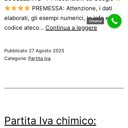
PREMESSA: Attenzione, i dati
elaborati, gli esempi numerici, le info ed il
Chiama!
Partita
codice ateco…
Continua a leggere
Iva
consulente
Pubblicato
27 Agosto 2025
logistica
Categorie:
Partita Iva
Partita Iva chimico: