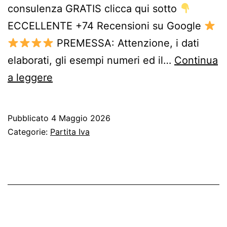
consulenza GRATIS clicca qui sotto
ECCELLENTE +74 Recensioni su Google
PREMESSA: Attenzione, i dati
elaborati, gli esempi numeri ed il…
Continua
Partita
a leggere
iva
Presentatori
Pubblicato
4 Maggio 2026
vocalist:
Categorie:
Partita Iva
Codice
Ateco