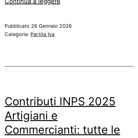
Hobbista
Continua a leggere
:
guida
Pubblicato
26 Gennaio 2026
fiscale
Categorie:
Partita Iva
per
vendere
prodotti
Contributi INPS 2025
Artigiani e
Commercianti: tutte le