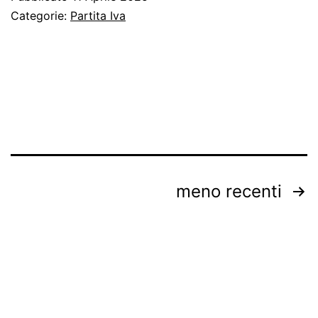
a
Categorie:
Partita Iva
porta
Paginazione
meno recenti
degli
articoli