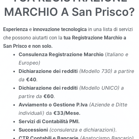
MARCHIO A
San Prisco
?
Esperienza
e
innovazione tecnologica
in una lista di servizi
che possono aiutarti con la
tua Registrazione Marchio a
San Prisco
e non solo.
Consulenza Registrazione Marchio
(
Italiano e
Europeo)
Dichiarazione dei redditi
(Modello 730
)
a partire
da
€40
.
Dichiarazione dei redditi
(Modello UNICO
)
a
partire da
€60
.
Avviamento o Gestione P.Iva
(Aziende e Ditte
individuali)
da
€33/Mese
.
Servizi di Contabilità PMI.
Successioni
(consulenza e dichiarazioni).
CTP Contabili e Bancarie
(Anatocismo Bancario).