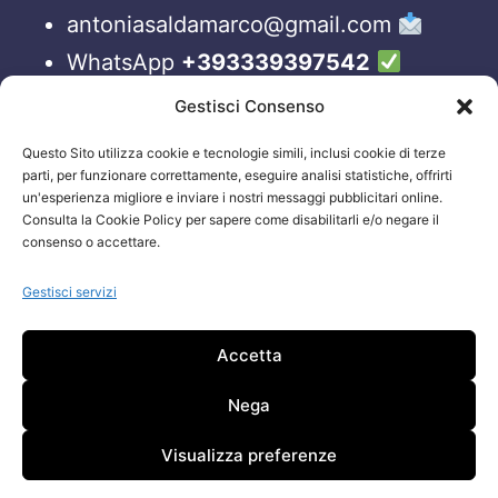
antoniasaldamarco@gmail.com
WhatsApp
+393339397542
Blog
Gestisci Consenso
Questo Sito utilizza cookie e tecnologie simili, inclusi cookie di terze
ORARI APERTURA UFFICI
parti, per funzionare correttamente, eseguire analisi statistiche, offrirti
un'esperienza migliore e inviare i nostri messaggi pubblicitari online.
Lun-Ven 09:00 – 19:00
Consulta la Cookie Policy per sapere come disabilitarli e/o negare il
consenso o accettare.
Siamo sempre attivi e online sui nostri social.
Non esiti a contattarci, anche fuori gli orari
Gestisci servizi
sopraelencati via email.
Accetta
Attenzione: Si riceve solo su appuntamento.
Nega
Visualizza preferenze