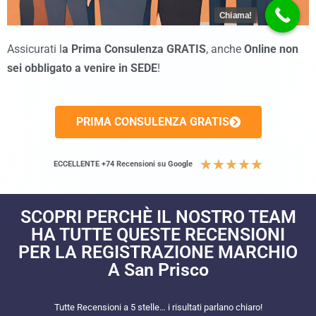
Chiama!
Assicurati l
a Prima Consulenza GRATIS
, anche
Online non
sei obbligato a venire in SEDE
!
PRIMA CONSULENZA GRATIS
★
★
★
★
★
ECCELLENTE +74 Recensioni su Google
SCOPRI PERCHÈ IL NOSTRO TEAM
HA TUTTE QUESTE RECENSIONI
PER LA REGISTRAZIONE MARCHIO
A San Prisco
Tutte Recensioni a 5 stelle… i risultati parlano chiaro!