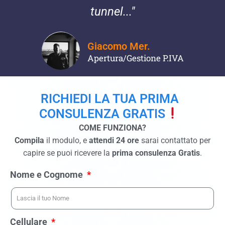
tunnel..."
Giacomo Mer.
Apertura/Gestione P.IVA
RICHIEDI LA TUA PRIMA
CONSULENZA GRATIS
COME FUNZIONA?
Compila
il modulo, e
attendi 24 ore
sarai contattato per
capire se puoi ricevere la
prima consulenza Gratis
.
Nome e Cognome
Cellulare