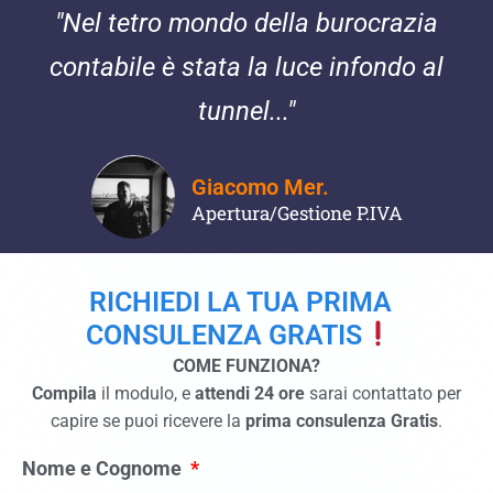
"Nel tetro mondo della burocrazia
contabile è stata la luce infondo al
tunnel..."
Giacomo Mer.
Apertura/Gestione P.IVA
RICHIEDI LA TUA PRIMA
CONSULENZA GRATIS
COME FUNZIONA?
Compila
il modulo, e
attendi 24 ore
sarai contattato per
capire se puoi ricevere la
prima consulenza Gratis
.
Nome e Cognome