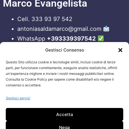
Marco Evangelista
Cell. 333 93 97 542
antoniasaldamarco@gmail.com
WhatsApp
+393339397542
Blog
Gestisci Consenso
Questo Sito utilizza cookie e tecnologie simili, inclusi cookie di terze
ORARI APERTURA UFFICI
parti, per funzionare correttamente, eseguire analisi statistiche, offrirti
un'esperienza migliore e inviare i nostri messaggi pubblicitari online.
Lun-Ven 09:00 – 19:00
Consulta la Cookie Policy per sapere come disabilitarli e/o negare il
consenso o accettare.
Siamo sempre attivi e online sui nostri social.
Non esiti a contattarci, anche fuori gli orari
Gestisci servizi
sopraelencati via email.
Accetta
Attenzione: Si riceve solo su appuntamento.
Nega