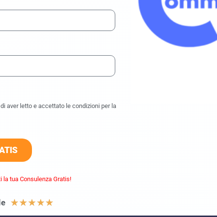
i aver letto e accettato le condizioni per la
ATIS
i la tua Consulenza Gratis!
★
★
★
★
★
le