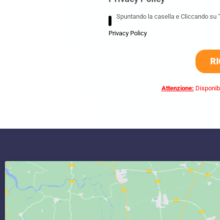
Spuntando la casella e Cliccando su "R
Privacy Policy
RI
Attenzione:
Disponibi
commercialista caserta