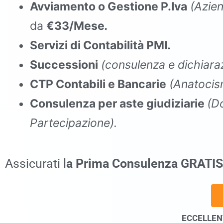
Avviamento o Gestione P.Iva
(Azien
da
€33/Mese
.
Servizi di Contabilità PMI.
Successioni
(consulenza e dichiaraz
CTP Contabili e Bancarie
(Anatocis
Consulenza per aste giudiziarie
(D
Partecipazione).
commercialista Mondragone
Assicurati l
a Prima Consulenza GRATIS
ECCELLENT