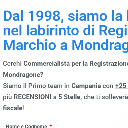
Dal 1998, siamo la
nel labirinto di Reg
Marchio a
Mondra
Cerchi
Commercialista per la Registrazion
Mondragone?
Siamo il Primo team in
Campania
con
+25
più
RECENSIONI
a
5 Stelle,
che ti sollever
fiscale
!
Nome e Cognome