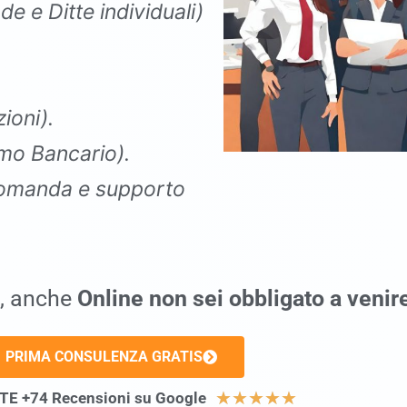
de e Ditte individuali)
ioni).
mo Bancario).
omanda e supporto
, anche
Online non sei obbligato a venir
PRIMA CONSULENZA GRATIS
★
★
★
★
★
E +74 Recensioni su Google