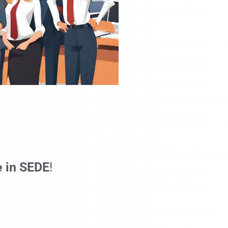
e in SEDE
!