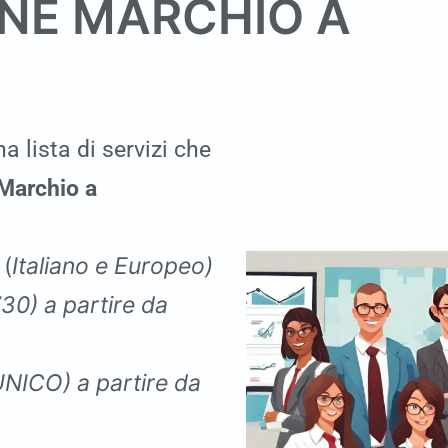
ONE MARCHIO A
a lista di servizi che
 Marchio a
o
(
Italiano e Europeo)
730
)
a partire da
 UNICO
)
a partire da