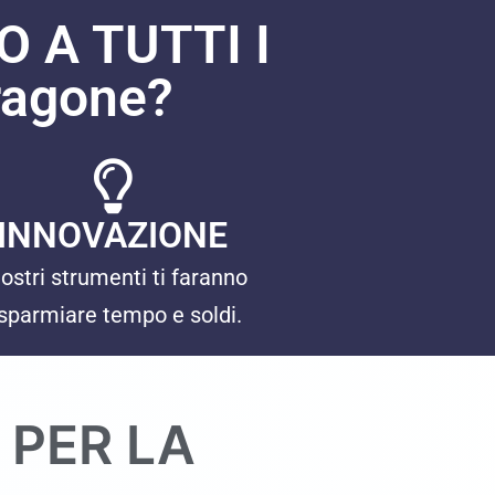
 A TUTTI I
agone?
INNOVAZIONE
nostri strumenti ti faranno
isparmiare tempo e soldi.
 PER LA