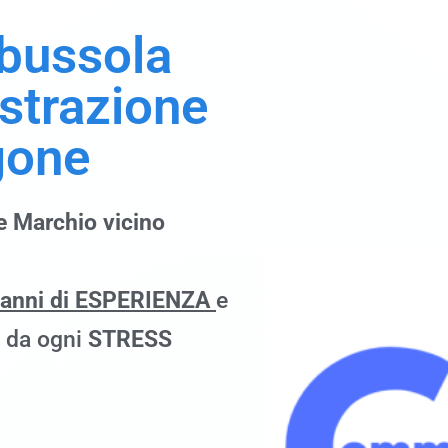
 bussola
istrazione
gone
e Marchio vicino
 anni di ESPERIENZA
e
à da ogni
STRESS