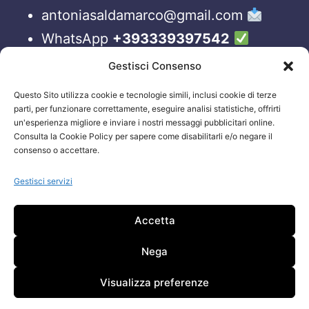
antoniasaldamarco@gmail.com
WhatsApp
+393339397542
Blog
Gestisci Consenso
Questo Sito utilizza cookie e tecnologie simili, inclusi cookie di terze
ORARI APERTURA UFFICI
parti, per funzionare correttamente, eseguire analisi statistiche, offrirti
un'esperienza migliore e inviare i nostri messaggi pubblicitari online.
Lun-Ven 09:00 – 19:00
Consulta la Cookie Policy per sapere come disabilitarli e/o negare il
consenso o accettare.
Siamo sempre attivi e online sui nostri social.
Non esiti a contattarci, anche fuori gli orari
Gestisci servizi
sopraelencati via email.
Accetta
Attenzione: Si riceve solo su appuntamento.
Nega
Visualizza preferenze