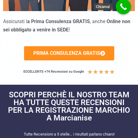
Chiama!
Assicurati l
a Prima Consulenza GRATIS
, anche
Online non
sei obbligato a venire in SEDE
!
PRIMA CONSULENZA GRATIS
★
★
★
★
★
ECCELLENTE +74 Recensioni su Google
SCOPRI PERCHÈ IL NOSTRO TEAM
HA TUTTE QUESTE RECENSIONI
PER LA REGISTRAZIONE MARCHIO
A Marcianise
Tutte Recensioni a 5 stelle… i risultati parlano chiaro!