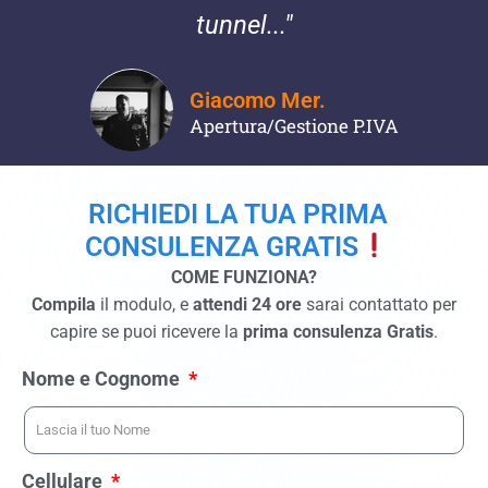
tunnel..."
Giacomo Mer.
Apertura/Gestione P.IVA
RICHIEDI LA TUA PRIMA
CONSULENZA GRATIS
COME FUNZIONA?
Compila
il modulo, e
attendi 24 ore
sarai contattato per
capire se puoi ricevere la
prima consulenza Gratis
.
Nome e Cognome
Cellulare