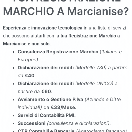
MARCHIO A
Marcianise
?
Esperienza
e
innovazione tecnologica
in una lista di servizi
che possono aiutarti con la
tua Registrazione Marchio a
Marcianise
e non solo.
Consulenza Registrazione Marchio
(
Italiano e
Europeo)
Dichiarazione dei redditi
(Modello 730
)
a partire
da
€40
.
Dichiarazione dei redditi
(Modello UNICO
)
a
partire da
€60
.
Avviamento o Gestione P.Iva
(Aziende e Ditte
individuali)
da
€33/Mese
.
Servizi di Contabilità PMI.
Successioni
(consulenza e dichiarazioni).
CTP Contabili e Bancarie
(Anatocismo Bancario).