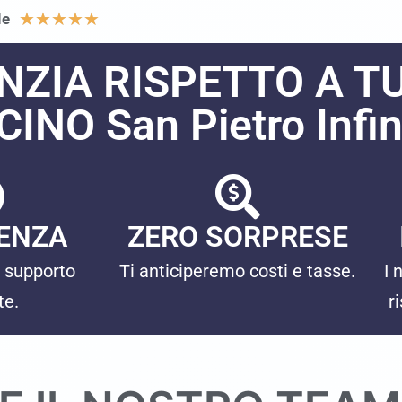
★
★
★
★
★
le
NZIA RISPETTO A TU
CINO San Pietro Infi
ENZA
ZERO SORPRESE
 supporto
Ti anticiperemo costi e tasse.
I 
te.
r