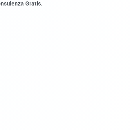
nsulenza Gratis
.