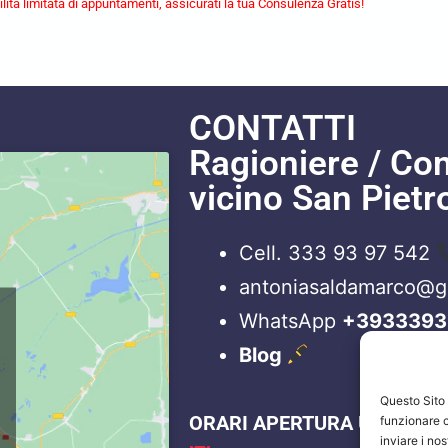
lità limitata di appuntamenti, assicurati la tua Consulenza Gratis!
CONTATTI
Ragioniere / Co
vicino San Pietr
Cell. 333 93 97 542
antoniasaldamarco@
WhatsApp
+3933393
Blog
Questo Sito u
ORARI APERTURA UFFICI
funzionare c
inviare i no