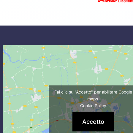
Attenzione:
Disponibi
commercialista caserta
Fai clic su "Accetto" per abilitare Google
maps
Cookie Policy
Accetto