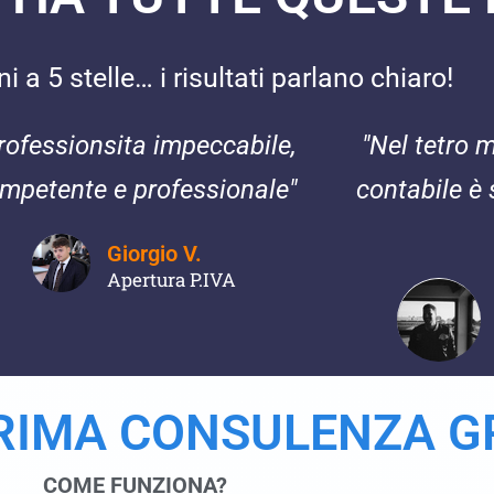
 a 5 stelle… i risultati parlano chiaro!
rofessionsita impeccabile,
"Nel tetro 
mpetente e professionale"
contabile è 
Giorgio V.
Apertura P.IVA
PRIMA CONSULENZA G
COME FUNZIONA?