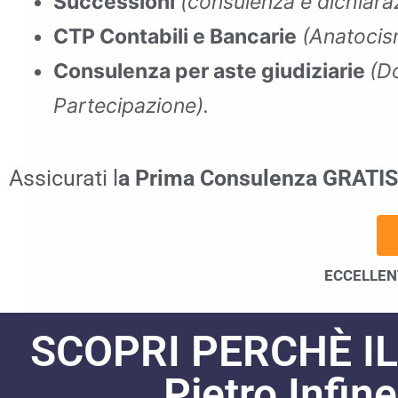
Successioni
(consulenza e dichiaraz
CTP Contabili e Bancarie
(Anatocis
Consulenza per aste giudiziarie
(D
Partecipazione).
commercialista San Pietro Infine
Assicurati l
a Prima Consulenza GRATIS
ECCELLENT
SCOPRI PERCHÈ I
Pietro Infi