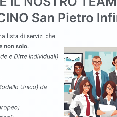
E IL NOSTRO TEAM
ICINO
San Pietro Inf
a lista di servizi che
 non solo.
de e Ditte individuali)
Modello Unico
)
da
Europeo)