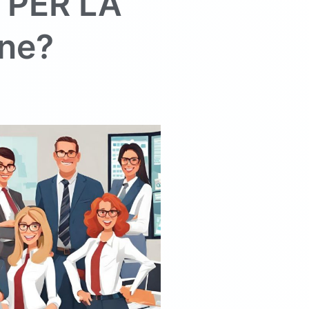
 PER LA
ine
?