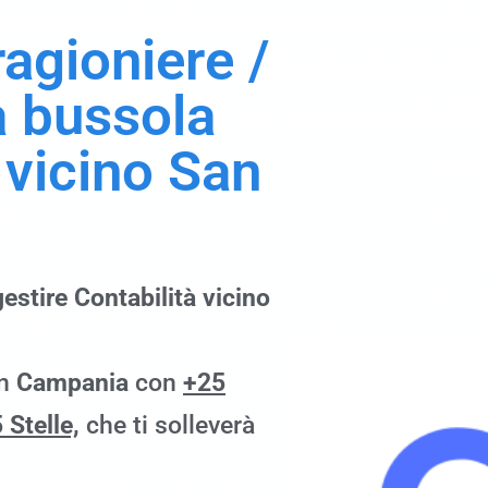
 ragioniere
/
a bussola
e vicino San
estire Contabilità vicino
in
Campania
con
+25
 Stelle,
che ti solleverà