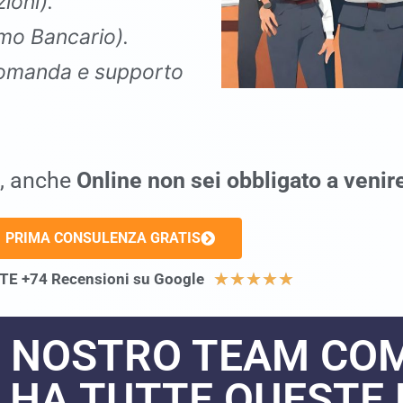
ioni).
mo Bancario).
omanda e supporto
, anche
Online
non sei obbligato a venir
PRIMA CONSULENZA GRATIS
★
★
★
★
★
E +74 Recensioni su Google
L NOSTRO TEAM CO
ne HA TUTTE QUESTE