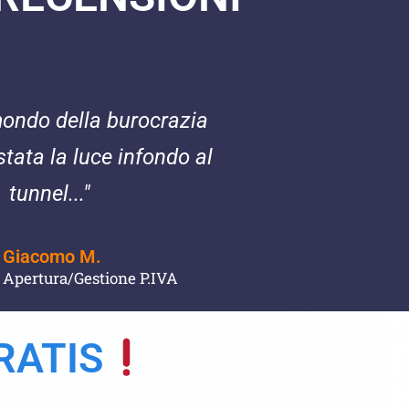
mondo della burocrazia
stata la luce infondo al
tunnel..."
Giacomo M.
Apertura/Gestione P.IVA
RATIS