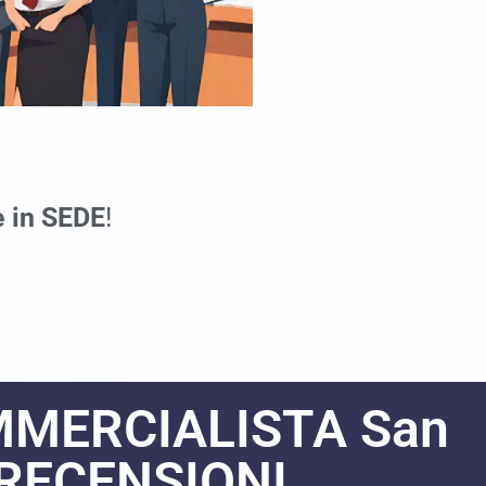
e in SEDE
!
MMERCIALISTA San
 RECENSIONI​