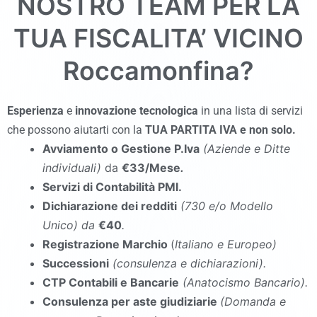
NOSTRO TEAM PER LA
TUA FISCALITA’ VICINO
Roccamonfina
?
Esperienza
e
innovazione tecnologica
in una lista di servizi
che possono aiutarti con la
TUA PARTITA IVA e non solo.
Avviamento o Gestione P.Iva
(Aziende e Ditte
individuali)
da
€33/Mese
.
Servizi di Contabilità PMI.
Dichiarazione dei redditi
(730 e/o Modello
Unico
)
da
€40
.
Registrazione Marchio
(
Italiano e Europeo)
Successioni
(consulenza e dichiarazioni).
CTP Contabili e Bancarie
(Anatocismo Bancario).
Consulenza per aste giudiziarie
(Domanda e