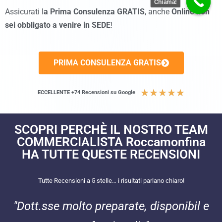
Chiama!
Assicurati l
a Prima Consulenza GRATIS
, anche
Online
non
sei obbligato a venire in SEDE
!
PRIMA CONSULENZA GRATIS
★
★
★
★
★
ECCELLENTE +74 Recensioni su Google
SCOPRI PERCHÈ IL NOSTRO TEAM
COMMERCIALISTA Roccamonfina
HA TUTTE QUESTE RECENSIONI​
Tutte Recensioni a 5 stelle… i risultati parlano chiaro!
"Dott.sse molto preparate, disponibil e