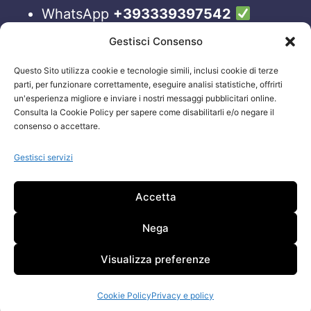
WhatsApp
+393339397542
Blog
Gestisci Consenso
Questo Sito utilizza cookie e tecnologie simili, inclusi cookie di terze
ORARI APERTURA UFFICI
parti, per funzionare correttamente, eseguire analisi statistiche, offrirti
un'esperienza migliore e inviare i nostri messaggi pubblicitari online.
Lun-Ven 09:00 – 19:00
Consulta la Cookie Policy per sapere come disabilitarli e/o negare il
consenso o accettare.
Siamo sempre attivi e online sui nostri social.
Non esiti a contattarci, anche fuori gli orari
Gestisci servizi
sopraelencati via email.
Accetta
Attenzione: Si riceve solo su appuntamento.
Nega
Visualizza preferenze
Cookie Policy
Privacy e policy