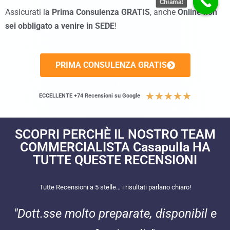
Chiama!
Assicurati l
a Prima Consulenza GRATIS
, anche
Online
non
sei obbligato a venire in SEDE
!
PRIMA CONSULENZA GRATIS
★
★
★
★
★
ECCELLENTE +74 Recensioni su Google
SCOPRI PERCHÈ IL NOSTRO TEAM
COMMERCIALISTA Casapulla HA
TUTTE QUESTE RECENSIONI​
Tutte Recensioni a 5 stelle… i risultati parlano chiaro!
"Dott.sse molto preparate, disponibil e