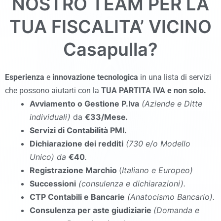
NOSTRO TEAM PER LA
TUA FISCALITA’ VICINO
Casapulla
?
Esperienza
e
innovazione tecnologica
in una lista di servizi
che possono aiutarti con la
TUA PARTITA IVA e non solo.
Avviamento o Gestione P.Iva
(Aziende e Ditte
individuali)
da
€33/Mese
.
Servizi di Contabilità PMI.
Dichiarazione dei redditi
(730 e/o Modello
Unico
)
da
€40
.
Registrazione Marchio
(
Italiano e Europeo)
Successioni
(consulenza e dichiarazioni).
CTP Contabili e Bancarie
(Anatocismo Bancario).
Consulenza per aste giudiziarie
(Domanda e