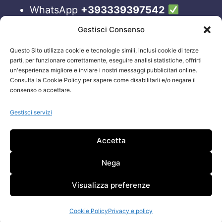
WhatsApp
+393339397542
Blog
Gestisci Consenso
Questo Sito utilizza cookie e tecnologie simili, inclusi cookie di terze
ORARI APERTURA UFFICI
parti, per funzionare correttamente, eseguire analisi statistiche, offrirti
un'esperienza migliore e inviare i nostri messaggi pubblicitari online.
Lun-Ven 09:00 – 19:00
Consulta la Cookie Policy per sapere come disabilitarli e/o negare il
consenso o accettare.
Siamo sempre attivi e online sui nostri social.
Non esiti a contattarci, anche fuori gli orari
Gestisci servizi
sopraelencati via email.
Accetta
Attenzione: Si riceve solo su appuntamento.
Nega
Visualizza preferenze
Cookie Policy
Privacy e policy