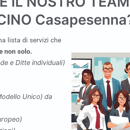
E IL NOSTRO TEAM
ICINO
Casapesenna
a lista di servizi che
 non solo.
de e Ditte individuali)
Modello Unico
)
da
Europeo)