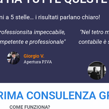
 a 5 stelle… i risultati parlano chiaro!
rofessionsita impeccabile,
"Nel tetro 
mpetente e professionale"
contabile è 
Giorgio V.
Apertura P.IVA
PRIMA CONSULENZA G
COME FUNZIONA?