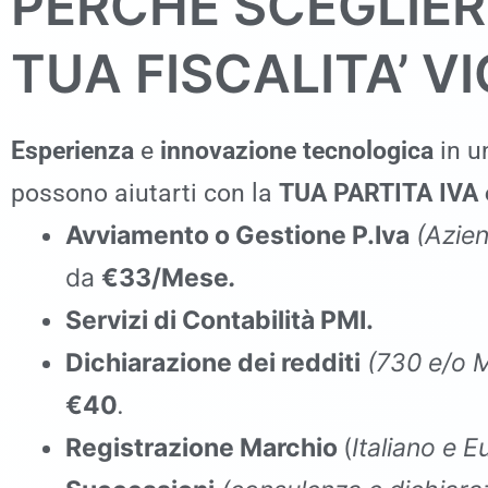
PERCHÉ SCEGLIER
TUA FISCALITA’ V
Esperienza
e
innovazione tecnologica
in un
possono aiutarti con la
TUA PARTITA IVA e
Avviamento o Gestione P.Iva
(Azien
da
€33/Mese
.
Servizi di Contabilità PMI.
Dichiarazione dei redditi
(730 e/o 
€40
.
Registrazione Marchio
(
Italiano e 