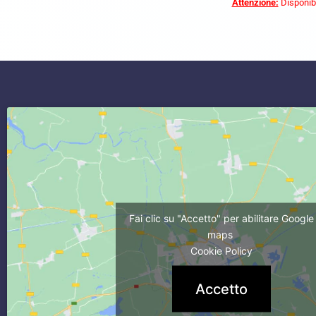
Attenzione:
Disponibi
commercialista caserta
Fai clic su "Accetto" per abilitare Google
maps
Cookie Policy
Accetto