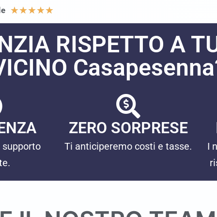
★
★
★
★
★
le
NZIA RISPETTO A TU
VICINO Casapesenna
ENZA
ZERO SORPRESE
 supporto
Ti anticiperemo costi e tasse.
I 
te.
r