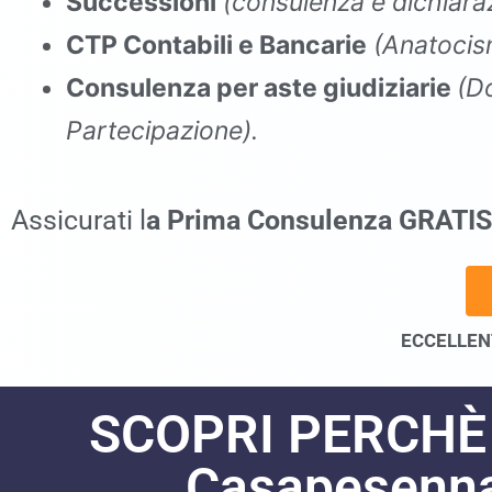
Successioni
(consulenza e dichiaraz
CTP Contabili e Bancarie
(Anatocis
Consulenza per aste giudiziarie
(D
Partecipazione).
commercialista Casapesenna
Assicurati l
a Prima Consulenza GRATIS
ECCELLENT
SCOPRI PERCHÈ
Casapesenn