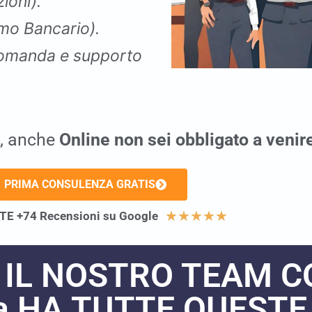
ioni).
mo Bancario).
omanda e supporto
, anche
Online
non sei obbligato a venir
PRIMA CONSULENZA GRATIS
★
★
★
★
★
E +74 Recensioni su Google
 IL NOSTRO TEAM 
a HA TUTTE QUESTE 