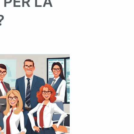
 PER LA
?