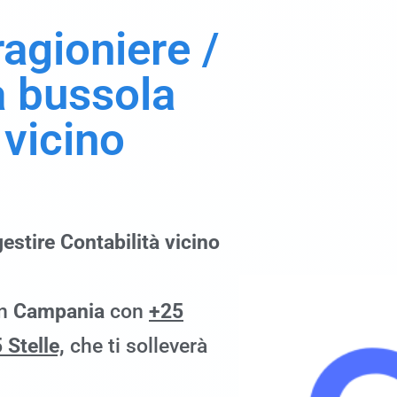
 ragioniere
/
a bussola
 vicino
estire Contabilità vicino
in
Campania
con
+25
 Stelle,
che ti solleverà