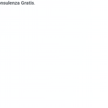
nsulenza Gratis
.