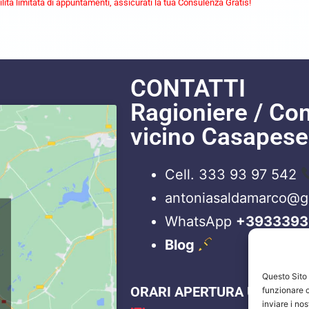
lità limitata di appuntamenti, assicurati la tua Consulenza Gratis!
CONTATTI
Ragioniere / Co
vicino Casapes
Cell. 333 93 97 542
antoniasaldamarco@
WhatsApp
+3933393
Blog
Questo Sito u
ORARI APERTURA UFFICI
funzionare c
inviare i no