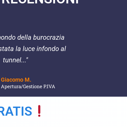
mondo della burocrazia
stata la luce infondo al
tunnel..."
Giacomo M.
Apertura/Gestione P.IVA
RATIS