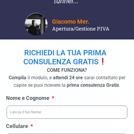
tunnel..."
Giacomo Mer.
Apertura/Gestione P.IVA
RICHIEDI LA TUA PRIMA
CONSULENZA GRATIS
COME FUNZIONA?
Compila
il modulo, e
attendi 24 ore
sarai contattato per
capire se puoi ricevere la
prima consulenza Gratis
.
Nome e Cognome
Cellulare