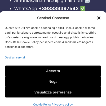
antoniasaldamarco@gmail.com
WhatsApp
+393339397542
Blog
Gestisci Consenso
Questo Sito utilizza cookie e tecnologie simili, inclusi cookie di terze
ORARI APERTURA UFFICI
parti, per funzionare correttamente, eseguire analisi statistiche, offrirti
un'esperienza migliore e inviare i nostri messaggi pubblicitari online.
Lun-Ven 09:00 – 19:00
Consulta la Cookie Policy per sapere come disabilitarli e/o negare il
consenso o accettare.
Siamo sempre attivi e online sui nostri social.
Non esiti a contattarci, anche fuori gli orari
Gestisci servizi
sopraelencati via email.
Accetta
Attenzione: Si riceve solo su appuntamento.
Nega
Visualizza preferenze
Cookie Policy
Privacy e policy