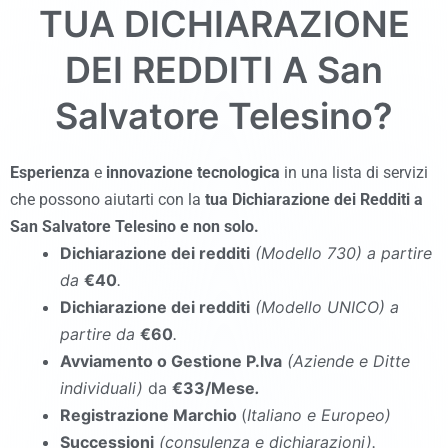
TUA DICHIARAZIONE
DEI REDDITI A
San
Salvatore Telesino
?
Esperienza
e
innovazione tecnologica
in una lista di servizi
che possono aiutarti con la
tua Dichiarazione dei Redditi a
San Salvatore Telesino
e non solo.
Dichiarazione dei redditi
(Modello 730
)
a partire
da
€40
.
Dichiarazione dei redditi
(Modello UNICO
)
a
partire da
€60
.
Avviamento o Gestione P.Iva
(Aziende e Ditte
individuali)
da
€33/Mese
.
Registrazione Marchio
(
Italiano e Europeo)
Successioni
(consulenza e dichiarazioni).