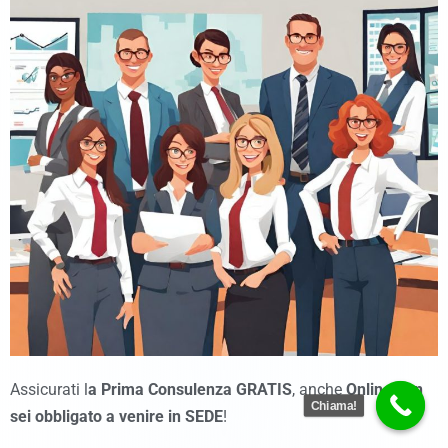
Assicurati l
a Prima Consulenza GRATIS
, anche
Online non
Chiama!
sei obbligato a venire in SEDE
!