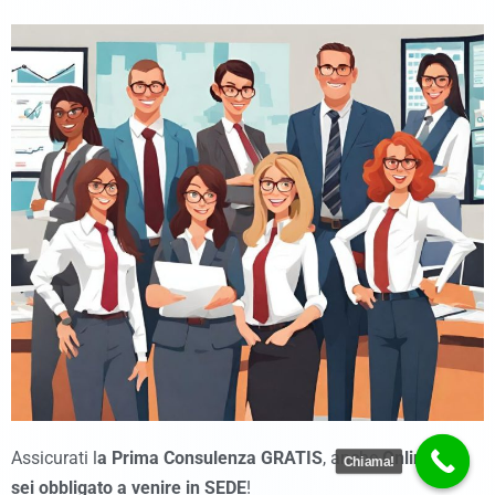
Assicurati l
a Prima Consulenza GRATIS
, anche
Online non
Chiama!
sei obbligato a venire in SEDE
!