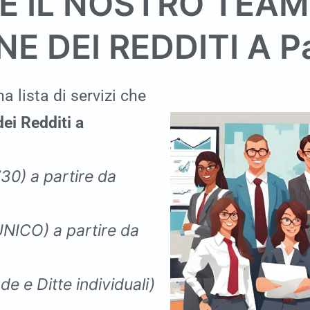
E IL NOSTRO TEAM
E DEI REDDITI A
P
a lista di servizi che
ei Redditi a
730
)
a partire da
 UNICO
)
a partire da
de e Ditte individuali)