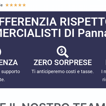
★
★
★
★
★
le
IFFERENZIA RISPETTO
RCIALISTI DI Pann
ENZA
ZERO SORPRESE
 supporto
Ti anticiperemo costi e tasse.
I 
te.
r