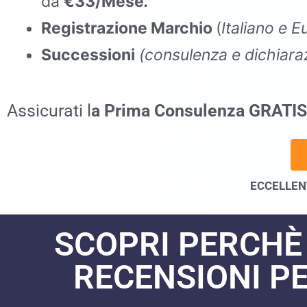
da
€33/Mese
.
Registrazione Marchio
(
Italiano e 
Successioni
(consulenza e dichiaraz
commercialista Pannarano
Assicurati l
a Prima Consulenza GRATIS
ECCELLENT
SCOPRI PERCHÈ
RECENSIONI PE