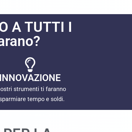
 A TUTTI I
arano?
INNOVAZIONE
nostri strumenti ti faranno
isparmiare tempo e soldi.