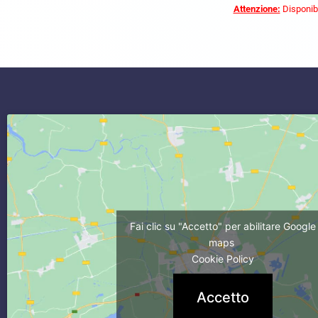
Attenzione:
Disponibi
commercialista caserta
Fai clic su "Accetto" per abilitare Google
maps
Cookie Policy
Accetto