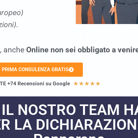
Europeo)
ioni).
, anche
Online non sei obbligato a venir
PRIMA CONSULENZA GRATIS
★
★
★
★
★
E +74 Recensioni su Google
 IL NOSTRO TEAM H
R LA DICHIARAZIONE