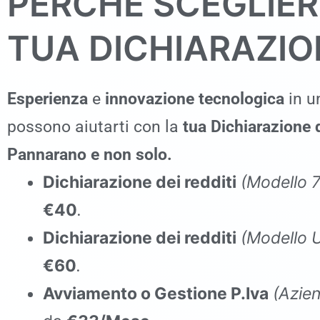
PERCHÉ SCEGLIER
TUA DICHIARAZION
Esperienza
e
innovazione tecnologica
in un
possono aiutarti con la
tua Dichiarazione d
Pannarano
e non solo.
Dichiarazione dei redditi
(Modello 
€40
.
Dichiarazione dei redditi
(Modello
€60
.
Avviamento o Gestione P.Iva
(Azien