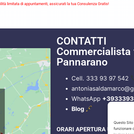
lità limitata di appuntamenti, assicurati la tua Consulenza Gratis!
CONTATTI
Commercialista 
Pannarano
Cell. 333 93 97 542
antoniasaldamarco@
WhatsApp
+3933393
Blog
Questo Sito u
ORARI APERTURA UFFICI
funzionare c