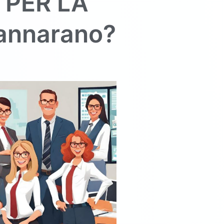
 PER LA
annarano
?