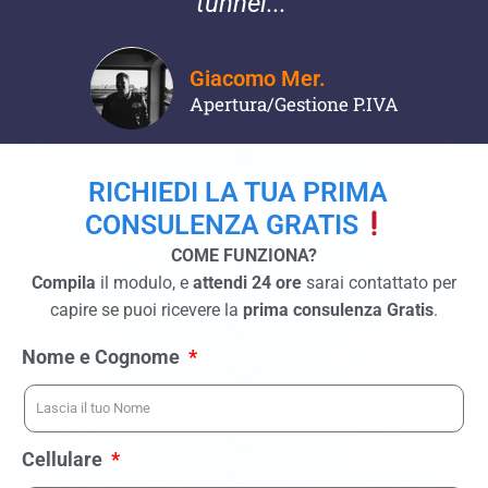
tunnel..."
Giacomo Mer.
Apertura/Gestione P.IVA
RICHIEDI LA TUA PRIMA
CONSULENZA GRATIS
COME FUNZIONA?
Compila
il modulo, e
attendi 24 ore
sarai contattato per
capire se puoi ricevere la
prima consulenza Gratis
.
Nome e Cognome
Cellulare