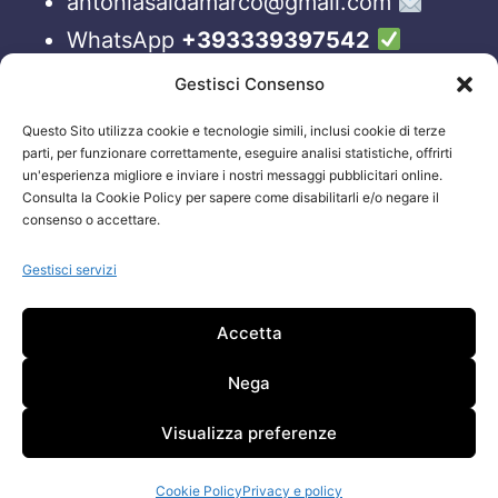
antoniasaldamarco@gmail.com
WhatsApp
+393339397542
Blog
Gestisci Consenso
Questo Sito utilizza cookie e tecnologie simili, inclusi cookie di terze
ORARI APERTURA UFFICI
parti, per funzionare correttamente, eseguire analisi statistiche, offrirti
un'esperienza migliore e inviare i nostri messaggi pubblicitari online.
Lun-Ven 09:00 – 19:00
Consulta la Cookie Policy per sapere come disabilitarli e/o negare il
consenso o accettare.
Siamo sempre attivi e online sui nostri social.
Non esiti a contattarci, anche fuori gli orari
Gestisci servizi
sopraelencati via email.
Accetta
Attenzione: Si riceve solo su appuntamento.
Nega
Visualizza preferenze
Cookie Policy
Privacy e policy