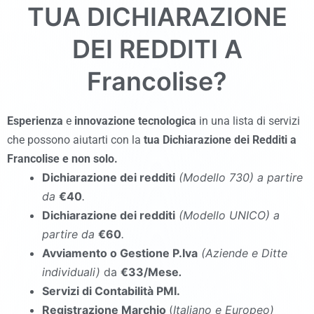
TUA DICHIARAZIONE
DEI REDDITI A
Francolise
?
Esperienza
e
innovazione tecnologica
in una lista di servizi
che possono aiutarti con la
tua Dichiarazione dei Redditi a
Francolise
e non solo.
Dichiarazione dei redditi
(Modello 730
)
a partire
da
€40
.
Dichiarazione dei redditi
(Modello UNICO
)
a
partire da
€60
.
Avviamento o Gestione P.Iva
(Aziende e Ditte
individuali)
da
€33/Mese
.
Servizi di Contabilità PMI.
Registrazione Marchio
(
Italiano e Europeo)