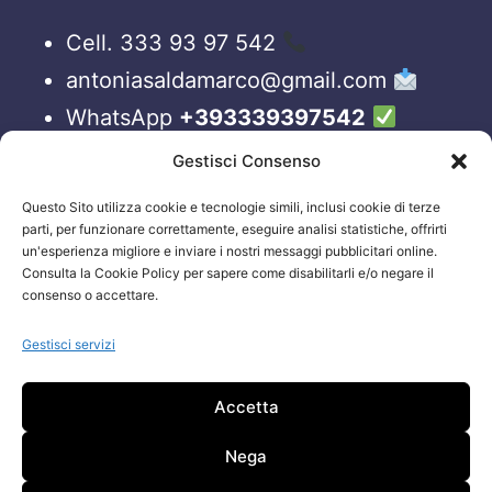
Cell. 333 93 97 542
antoniasaldamarco@gmail.com
WhatsApp
+393339397542
Blog
Gestisci Consenso
Questo Sito utilizza cookie e tecnologie simili, inclusi cookie di terze
ORARI APERTURA UFFICI
parti, per funzionare correttamente, eseguire analisi statistiche, offrirti
un'esperienza migliore e inviare i nostri messaggi pubblicitari online.
Lun-Ven 09:00 – 19:00
Consulta la Cookie Policy per sapere come disabilitarli e/o negare il
consenso o accettare.
Siamo sempre attivi e online sui nostri social.
Non esiti a contattarci, anche fuori gli orari
Gestisci servizi
sopraelencati via email.
Accetta
Attenzione: Si riceve solo su appuntamento.
Nega