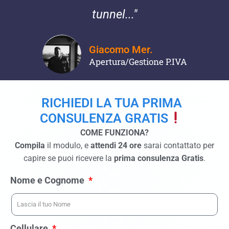
tunnel..."
Giacomo Mer.
Apertura/Gestione P.IVA
RICHIEDI LA TUA PRIMA
CONSULENZA GRATIS
COME FUNZIONA?
Compila
il modulo, e
attendi 24 ore
sarai contattato per
capire se puoi ricevere la
prima consulenza Gratis
.
Nome e Cognome
Cellulare