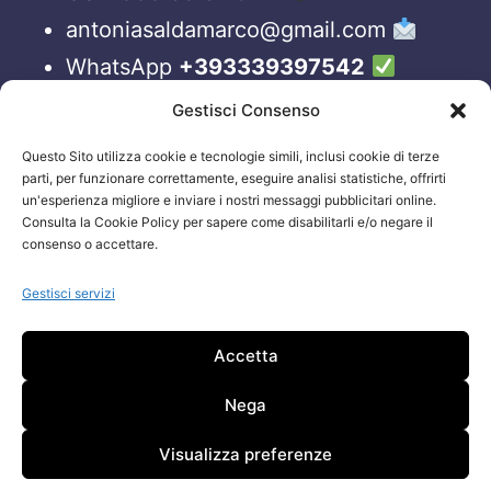
antoniasaldamarco@gmail.com
WhatsApp
+393339397542
Blog
Gestisci Consenso
Questo Sito utilizza cookie e tecnologie simili, inclusi cookie di terze
ORARI APERTURA UFFICI
parti, per funzionare correttamente, eseguire analisi statistiche, offrirti
un'esperienza migliore e inviare i nostri messaggi pubblicitari online.
Lun-Ven 09:00 – 19:00
Consulta la Cookie Policy per sapere come disabilitarli e/o negare il
consenso o accettare.
Siamo sempre attivi e online sui nostri social.
Non esiti a contattarci, anche fuori gli orari
Gestisci servizi
sopraelencati via email.
Accetta
Attenzione: Si riceve solo su appuntamento.
Nega
Visualizza preferenze