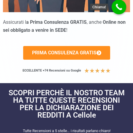
Chiama!
Assicurati l
a Prima Consulenza GRATIS
, anche
Online non
sei obbligato a venire in SEDE
!
PRIMA CONSULENZA GRATIS
★
★
★
★
★
ECCELLENTE +74 Recensioni su Google
SCOPRI PERCHÈ IL NOSTRO TEAM
HA TUTTE QUESTE RECENSIONI
PER LA DICHIARAZIONE DEI
REDDITI A Cellole
Tutte Recensioni a 5 stelle… i risultati parlano chiaro!