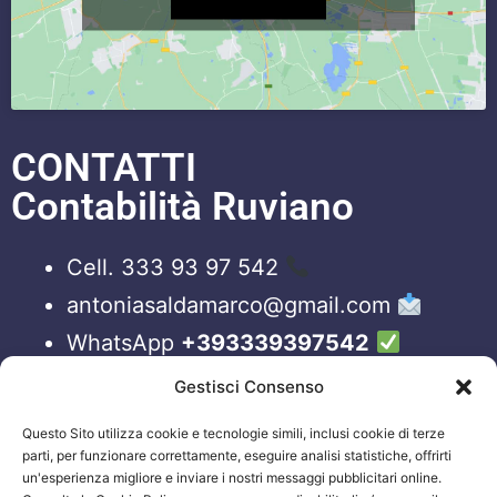
CONTATTI
Contabilità Ruviano
Cell. 333 93 97 542
antoniasaldamarco@gmail.com
WhatsApp
+393339397542
Blog
Gestisci Consenso
Questo Sito utilizza cookie e tecnologie simili, inclusi cookie di terze
ORARI APERTURA UFFICI
parti, per funzionare correttamente, eseguire analisi statistiche, offrirti
un'esperienza migliore e inviare i nostri messaggi pubblicitari online.
Lun-Ven 09:00 – 19:00