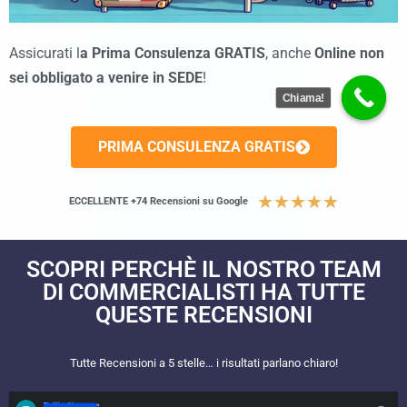
Assicurati l
a Prima Consulenza GRATIS
, anche
Online
non
sei obbligato a venire in SEDE
!
Chiama!
PRIMA CONSULENZA GRATIS
★
★
★
★
★
ECCELLENTE +74 Recensioni su Google
SCOPRI PERCHÈ IL NOSTRO TEAM
DI COMMERCIALISTI HA TUTTE
QUESTE RECENSIONI​
Tutte Recensioni a 5 stelle… i risultati parlano chiaro!