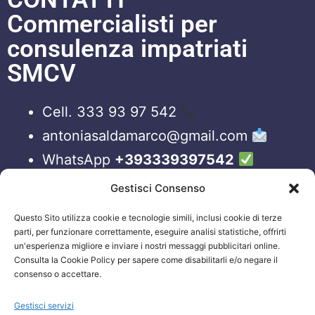
Commercialisti per
consulenza impatriati
SMCV
Cell. 333 93 97 542
antoniasaldamarco@gmail.com
WhatsApp
+393339397542
Blog
Gestisci Consenso
Questo Sito utilizza cookie e tecnologie simili, inclusi cookie di terze
ORARI APERTURA UFFICI
parti, per funzionare correttamente, eseguire analisi statistiche, offrirti
un'esperienza migliore e inviare i nostri messaggi pubblicitari online.
Lun-Ven 09:00 – 19:00
Consulta la Cookie Policy per sapere come disabilitarli e/o negare il
consenso o accettare.
Siamo sempre attivi e online sui nostri social.
Non esiti a contattarci, anche fuori gli orari
Gestisci servizi