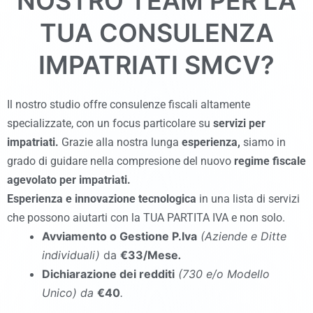
NOSTRO TEAM PER LA
TUA CONSULENZA
IMPATRIATI
SMCV
?
Il nostro studio offre consulenze fiscali altamente
specializzate, con un focus particolare su
servizi per
impatriati.
Grazie alla nostra lunga
esperienza,
siamo in
grado di guidare nella compresione del nuovo
regime fiscale
agevolato per impatriati.
Esperienza
e
innovazione tecnologica
in una lista di servizi
che possono aiutarti con la TUA PARTITA IVA e non solo.
Avviamento o Gestione P.Iva
(Aziende e Ditte
individuali)
da
€33/Mese
.
Dichiarazione dei redditi
(730 e/o Modello
Unico
)
da
€40
.