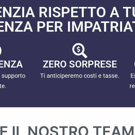
ENZIA RISPETTO A T
NZA PER IMPATRIATI
ENZA
ZERO SORPRESE
 supporto
Ti anticiperemo costi e tasse.
E
te.
re
E IL NOSTRO TEAM