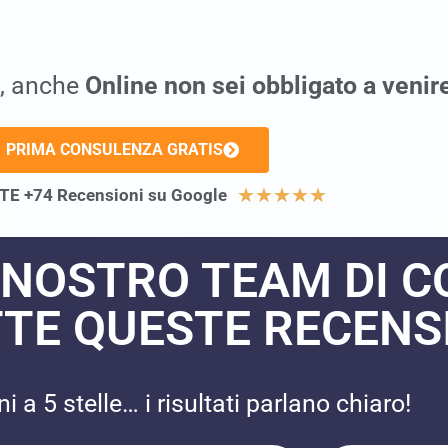
, anche
Online
non sei obbligato a venir
PRIMA CONSULENZA GRATIS
★
★
★
★
★
E +74 Recensioni su Google
 NOSTRO TEAM DI 
TE QUESTE RECENSI
 a 5 stelle… i risultati parlano chiaro!