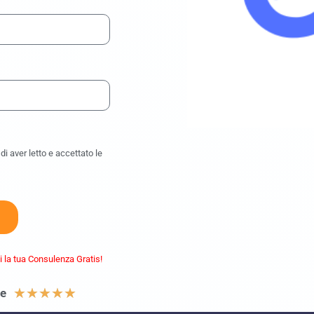
i aver letto e accettato le
i la tua Consulenza Gratis!
★
★
★
★
★
le