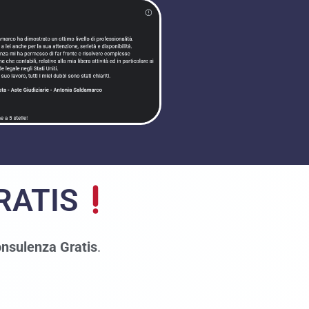
RATIS
nsulenza Gratis
.