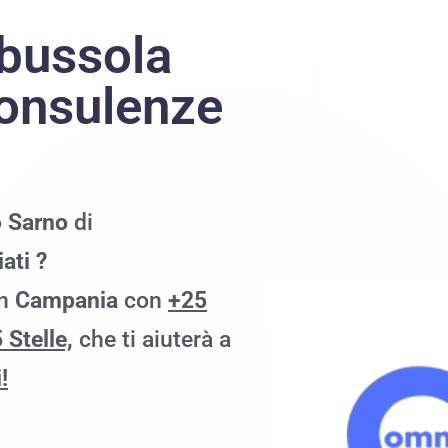
 bussola
 consulenze
o
Sarno
di
ati ?
in
Campania
con
+25
 Stelle,
che ti aiuterà a
!