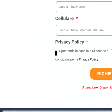
Cellulare
Privacy Policy
Spuntando la casella e Cliccando su "R
condizioni per la
Privacy Policy
RICHI
Attenzione:
Disponibi
commercialista caserta