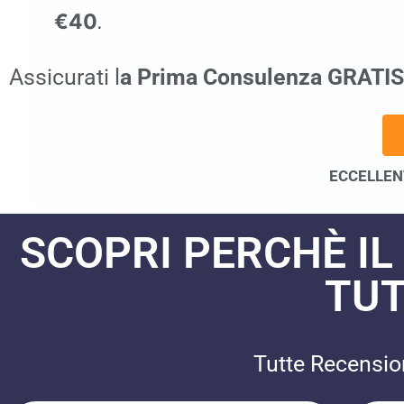
€40
.
commercialista Sarno
Assicurati l
a Prima Consulenza GRATIS
ECCELLENT
SCOPRI PERCHÈ IL
TUT
Tutte Recensioni