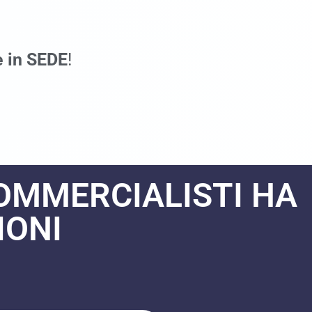
e in SEDE
!
COMMERCIALISTI HA
ONI​