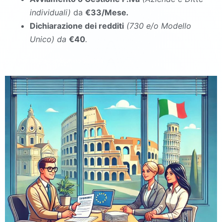
individuali)
da
€33/Mese
.
Dichiarazione dei redditi
(730 e/o Modello
Unico
)
da
€40
.
commercialista San Martino Sannita