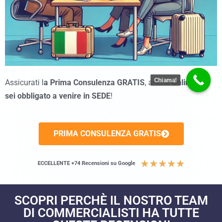
Chiama!
Assicurati l
a Prima Consulenza GRATIS
, anche
Online
non
sei obbligato a venire in SEDE
!
PRIMA CONSULENZA GRATIS
★
★
★
★
★
ECCELLENTE +74 Recensioni su Google
SCOPRI PERCHÈ IL NOSTRO TEAM
DI COMMERCIALISTI HA TUTTE