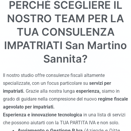
PERCHÉ SCEGLIERE IL
NOSTRO TEAM PER LA
TUA CONSULENZA
IMPATRIATI
San Martino
Sannita
?
Il nostro studio offre consulenze fiscali altamente
specializzate, con un focus particolare su
servizi per
impatriati.
Grazie alla nostra lunga
esperienza,
siamo in
grado di guidare nella compresione del nuovo
regime fiscale
agevolato per impatriati.
Esperienza
e
innovazione tecnologica
in una lista di servizi
che possono aiutarti con la TUA PARTITA IVA e non solo.
Avviamento o Gestione P.Iva
(Aziende e Ditte