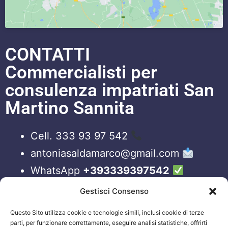
CONTATTI
Commercialisti per
consulenza impatriati San
Martino Sannita
Cell. 333 93 97 542
antoniasaldamarco@gmail.com
WhatsApp
+393339397542
Blog
Gestisci Consenso
Questo Sito utilizza cookie e tecnologie simili, inclusi cookie di terze
ORARI APERTURA UFFICI
parti, per funzionare correttamente, eseguire analisi statistiche, offrirti