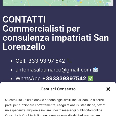
CONTATTI
Commercialisti per
consulenza impatriati San
Lorenzello
Cell. 333 93 97 542
antoniasaldamarco@gmail.com
WhatsApp
+393339397542
Blog
Gestisci Consenso
Questo Sito utilizza cookie e tecnologie simili, inclusi cookie di terze
ORARI APERTURA UFFICI
parti, per funzionare correttamente, eseguire analisi statistiche, offrirti
un'esperienza migliore e inviare i nostri messaggi pubblicitari online.
Lun-Ven 09:00 – 19:00
Consulta la Cookie Policy per sapere come disabilitarli e/o negare il