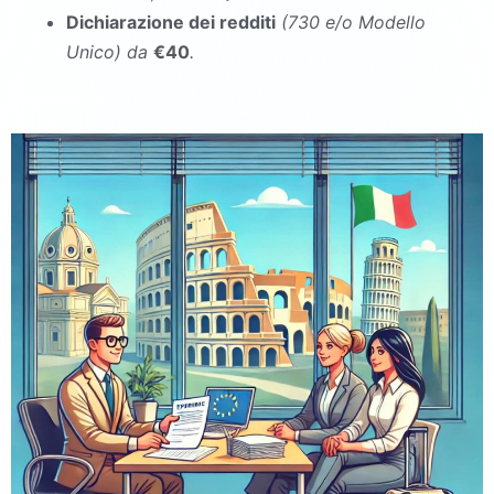
Dichiarazione dei redditi
(730 e/o Modello
Unico
)
da
€40
.
commercialista San Lorenzello