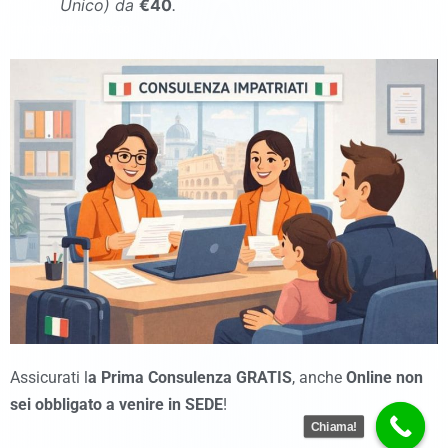
Unico
)
da
€40
.
commercialista Sacco
Assicurati l
a Prima Consulenza GRATIS
, anche
Online
non
sei obbligato a venire in SEDE
!
Chiama!