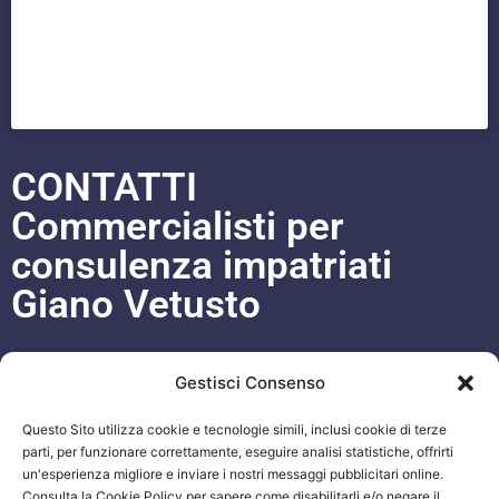
CONTATTI
Commercialisti per
consulenza impatriati
Giano Vetusto
Cell. 333 93 97 542
antoniasaldamarco@gmail.com
WhatsApp
+393339397542
Blog
Gestisci Consenso
Questo Sito utilizza cookie e tecnologie simili, inclusi cookie di terze
ORARI APERTURA UFFICI
parti, per funzionare correttamente, eseguire analisi statistiche, offrirti
un'esperienza migliore e inviare i nostri messaggi pubblicitari online.
Lun-Ven 09:00 – 19:00
Consulta la Cookie Policy per sapere come disabilitarli e/o negare il