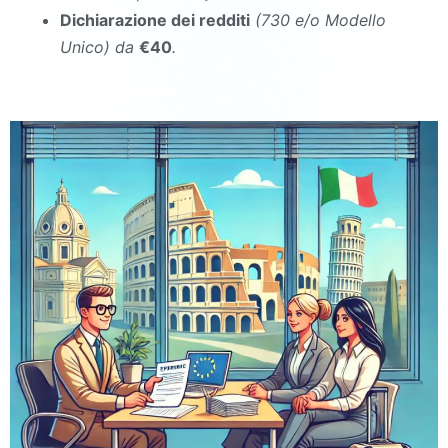
Dichiarazione dei redditi
(730 e/o Modello
Unico
)
da
€40
.
commercialista Giano Vetusto