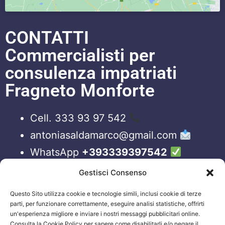
CONTATTI
Commercialisti per
consulenza impatriati
Fragneto Monforte
Cell. 333 93 97 542
antoniasaldamarco@gmail.com
WhatsApp
+393339397542
Blog
Gestisci Consenso
Questo Sito utilizza cookie e tecnologie simili, inclusi cookie di terze
ORARI APERTURA UFFICI
parti, per funzionare correttamente, eseguire analisi statistiche, offrirti
un'esperienza migliore e inviare i nostri messaggi pubblicitari online.
Lun-Ven 09:00 – 19:00
Consulta la Cookie Policy per sapere come disabilitarli e/o negare il