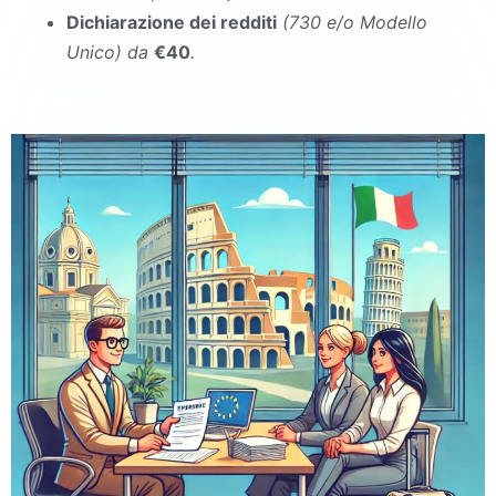
Dichiarazione dei redditi
(730 e/o Modello
Unico
)
da
€40
.
commercialista Fragneto Monforte