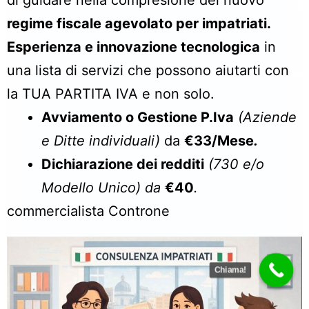
di guidare nella compresione del nuovo
regime fiscale agevolato per impatriati.
Esperienza
e
innovazione tecnologica
in
una lista di servizi che possono aiutarti con
la TUA PARTITA IVA e non solo.
Avviamento o Gestione P.Iva
(Aziende
e Ditte individuali)
da
€33/Mese
.
Dichiarazione dei redditi
(730 e/o
Modello Unico
)
da
€40
.
commercialista Controne
Chiama!