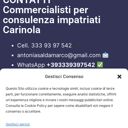
Commercialisti per
consulenza impatriati
Carinola
Cell. 333 93 97 542
antoniasaldamarco@gmail.com
WhatsApp
+393339397542
Blog
Gestisci Consenso
Questo Sito utilizza cookie e tecnologie simili, inclusi cookie di terze
ORARI APERTURA UFFICI
parti, per funzionare correttamente, eseguire analisi statistiche, offrirti
un'esperienza migliore e inviare i nostri messaggi pubblicitari online.
Lun-Ven 09:00 – 19:00
Consulta la Cookie Policy per sapere come disabilitarli e/o negare il
consenso o accettare.
Siamo sempre attivi e online sui nostri social.
Non esiti a contattarci, anche fuori gli orari
Gestisci servizi