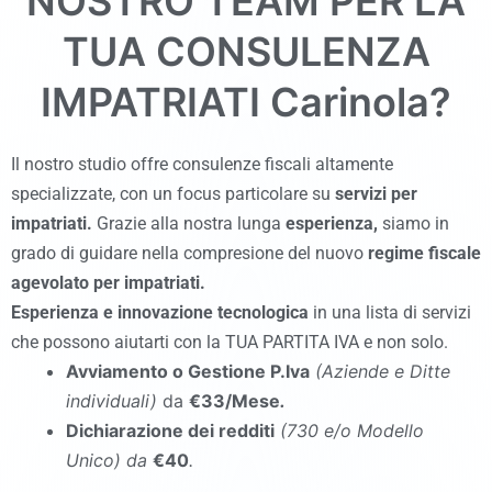
NOSTRO TEAM PER LA
TUA CONSULENZA
IMPATRIATI
Carinola
?
Il nostro studio offre consulenze fiscali altamente
specializzate, con un focus particolare su
servizi per
impatriati.
Grazie alla nostra lunga
esperienza,
siamo in
grado di guidare nella compresione del nuovo
regime fiscale
agevolato per impatriati.
Esperienza
e
innovazione tecnologica
in una lista di servizi
che possono aiutarti con la TUA PARTITA IVA e non solo.
Avviamento o Gestione P.Iva
(Aziende e Ditte
individuali)
da
€33/Mese
.
Dichiarazione dei redditi
(730 e/o Modello
Unico
)
da
€40
.