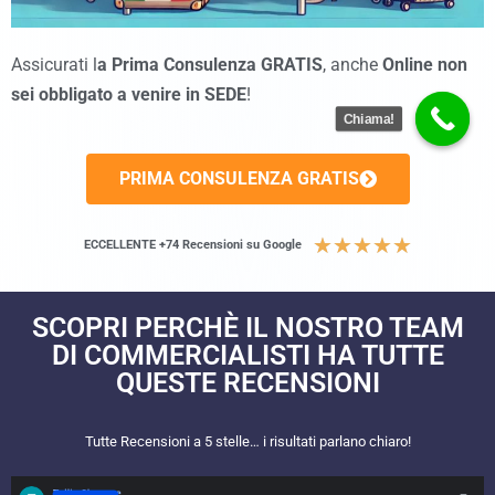
Assicurati l
a Prima Consulenza GRATIS
, anche
Online
non
sei obbligato a venire in SEDE
!
Chiama!
PRIMA CONSULENZA GRATIS
★
★
★
★
★
ECCELLENTE +74 Recensioni su Google
SCOPRI PERCHÈ IL NOSTRO TEAM
DI COMMERCIALISTI HA TUTTE
QUESTE RECENSIONI​
Tutte Recensioni a 5 stelle… i risultati parlano chiaro!