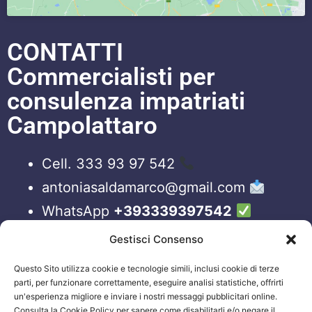
CONTATTI
Commercialisti per
consulenza impatriati
Campolattaro
Cell. 333 93 97 542
antoniasaldamarco@gmail.com
WhatsApp
+393339397542
Blog
Gestisci Consenso
Questo Sito utilizza cookie e tecnologie simili, inclusi cookie di terze
ORARI APERTURA UFFICI
parti, per funzionare correttamente, eseguire analisi statistiche, offrirti
un'esperienza migliore e inviare i nostri messaggi pubblicitari online.
Lun-Ven 09:00 – 19:00
Consulta la Cookie Policy per sapere come disabilitarli e/o negare il