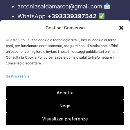
antoniasaldamarco@gmail.com
WhatsApp
+393339397542
Blog
Gestisci Consenso
Questo Sito utilizza cookie e tecnologie simili, inclusi cookie di terze
ORARI APERTURA UFFICI
parti, per funzionare correttamente, eseguire analisi statistiche, offrirti
un'esperienza migliore e inviare i nostri messaggi pubblicitari online.
Lun-Ven 09:00 – 19:00
Consulta la Cookie Policy per sapere come disabilitarli e/o negare il
consenso o accettare.
Siamo sempre attivi e online sui nostri social.
Non esiti a contattarci, anche fuori gli orari
Gestisci servizi
sopraelencati via email.
Accetta
Attenzione: Si riceve solo su appuntamento.
Nega
Visualizza preferenze