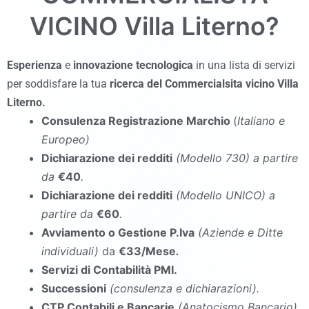
VICINO
Villa Literno
?
Esperienza
e
innovazione tecnologica
in una lista di servizi
per soddisfare la tua
ricerca del Commercialsita vicino Villa
Literno
.
Consulenza Registrazione Marchio
(
Italiano e
Europeo)
Dichiarazione dei redditi
(Modello 730
)
a partire
da
€40
.
Dichiarazione dei redditi
(Modello UNICO
)
a
partire da
€60
.
Avviamento o Gestione P.Iva
(Aziende e Ditte
individuali)
da
€33/Mese
.
Servizi di Contabilità PMI.
Successioni
(consulenza e dichiarazioni).
CTP Contabili e Bancarie
(Anatocismo Bancario).