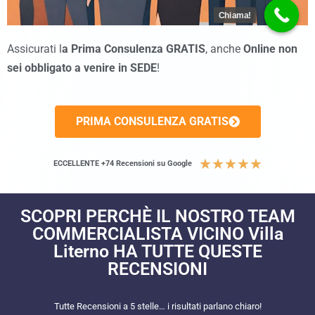
Chiama!
Assicurati l
a Prima Consulenza GRATIS
, anche
Online non
sei obbligato a venire in SEDE
!
PRIMA CONSULENZA GRATIS
★
★
★
★
★
ECCELLENTE +74 Recensioni su Google
SCOPRI PERCHÈ IL NOSTRO TEAM
COMMERCIALISTA VICINO Villa
Literno HA TUTTE QUESTE
RECENSIONI​
Tutte Recensioni a 5 stelle… i risultati parlano chiaro!