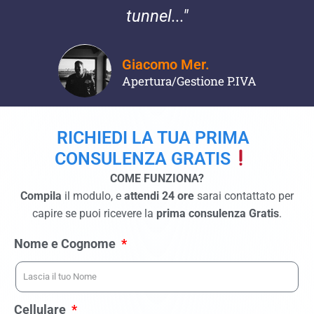
tunnel..."
Giacomo Mer.
Apertura/Gestione P.IVA
RICHIEDI LA TUA PRIMA
CONSULENZA GRATIS
COME FUNZIONA?
Compila
il modulo, e
attendi 24 ore
sarai contattato per
capire se puoi ricevere la
prima consulenza Gratis
.
Nome e Cognome
Cellulare