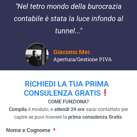
"Nel tetro mondo della burocrazia
contabile è stata la luce infondo al
tunnel..."
Giacomo Mer.
Apertura/Gestione P.IVA
RICHIEDI LA TUA PRIMA
CONSULENZA GRATIS
COME FUNZIONA?
Compila
il modulo, e
attendi 24 ore
sarai contattato per
capire se puoi ricevere la
prima consulenza Gratis
.
Nome e Cognome