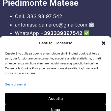
Piedimonte Matese
Cell. 333 93 97 542
antoniasaldamarco@gmail.com
WhatsApp
+393339397542
Blog
Gestisci Consenso
Questo Sito utilizza cookie e tecnologie simili, inclusi cookie di terze
ORARI APERTURA UFFICI
parti, per funzionare correttamente, eseguire analisi statistiche, offrirti
un'esperienza migliore e inviare i nostri messaggi pubblicitari online.
Lun-Ven 09:00 – 19:00
Consulta la Cookie Policy per sapere come disabilitarli e/o negare il
consenso o accettare.
Siamo sempre attivi e online sui nostri social.
Non esiti a contattarci, anche fuori gli orari
Gestisci servizi
sopraelencati via email.
Accetta
Attenzione: Si riceve solo su appuntamento.
Nega