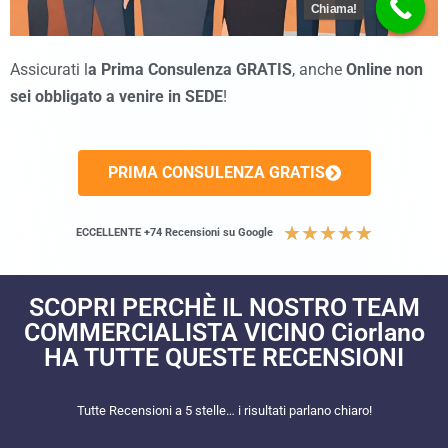
Chiama!
Assicurati l
a Prima Consulenza GRATIS
, anche
Online non
sei obbligato a venire in SEDE
!
PRIMA CONSULENZA GRATIS
★
★
★
★
★
ECCELLENTE +74 Recensioni su Google
SCOPRI PERCHÈ IL NOSTRO TEAM
COMMERCIALISTA VICINO Ciorlano
HA TUTTE QUESTE RECENSIONI​
Tutte Recensioni a 5 stelle… i risultati parlano chiaro!