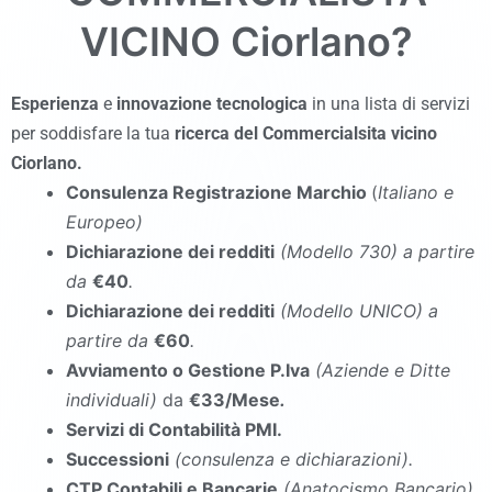
VICINO
Ciorlano
?
Esperienza
e
innovazione tecnologica
in una lista di servizi
per soddisfare la tua
ricerca del Commercialsita vicino
Ciorlano
.
Consulenza Registrazione Marchio
(
Italiano e
Europeo)
Dichiarazione dei redditi
(Modello 730
)
a partire
da
€40
.
Dichiarazione dei redditi
(Modello UNICO
)
a
partire da
€60
.
Avviamento o Gestione P.Iva
(Aziende e Ditte
individuali)
da
€33/Mese
.
Servizi di Contabilità PMI.
Successioni
(consulenza e dichiarazioni).
CTP Contabili e Bancarie
(Anatocismo Bancario).