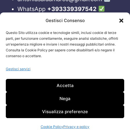
WhatsApp
+393339397542
Blog
Gestisci Consenso
Questo Sito utilizza cookie e tecnologie simili, inclusi cookie di terze
ORARI APERTURA UFFICI
parti, per funzionare correttamente, eseguire analisi statistiche, offrirti
un'esperienza migliore e inviare i nostri messaggi pubblicitari online.
Lun-Ven 09:00 – 19:00
Consulta la Cookie Policy per sapere come disabilitarli e/o negare il
consenso o accettare.
Siamo sempre attivi e online sui nostri social.
Non esiti a contattarci, anche fuori gli orari
Gestisci servizi
sopraelencati via email.
Accetta
Attenzione: Si riceve solo su appuntamento.
Nega
Visualizza preferenze
Cookie Policy
Privacy e policy