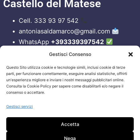
Castello del Matese
Cell. 333 93 97 542
antoniasaldamarco@gmail.com
WhatsApp
+393339397542
Blog
Gestisci Consenso
Questo Sito utilizza cookie e tecnologie simili, inclusi cookie di terze
ORARI APERTURA UFFICI
parti, per funzionare correttamente, eseguire analisi statistiche, offrirti
un'esperienza migliore e inviare i nostri messaggi pubblicitari online.
Lun-Ven 09:00 – 19:00
Consulta la Cookie Policy per sapere come disabilitarli e/o negare il
consenso o accettare.
Siamo sempre attivi e online sui nostri social.
Non esiti a contattarci, anche fuori gli orari
Gestisci servizi
sopraelencati via email.
Accetta
Attenzione: Si riceve solo su appuntamento.
Nega