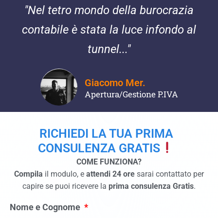
"Nel tetro mondo della burocrazia
contabile è stata la luce infondo al
tunnel..."
Giacomo Mer.
Apertura/Gestione P.IVA
RICHIEDI LA TUA PRIMA
CONSULENZA GRATIS
COME FUNZIONA?
Compila
il modulo, e
attendi 24 ore
sarai contattato per
capire se puoi ricevere la
prima consulenza Gratis
.
Nome e Cognome