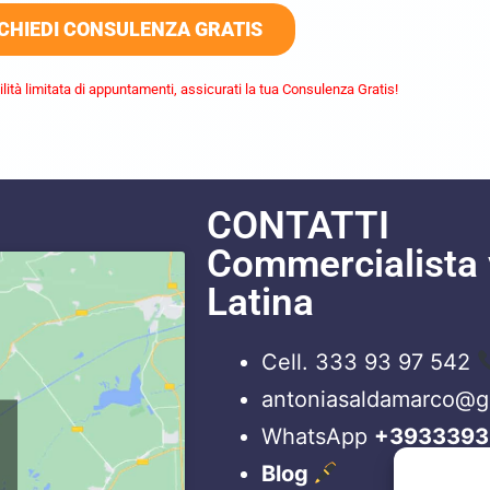
CHIEDI CONSULENZA GRATIS
lità limitata di appuntamenti, assicurati la tua Consulenza Gratis!
CONTATTI
Commercialista 
Latina
Cell. 333 93 97 542
antoniasaldamarco@
WhatsApp
+3933393
Blog