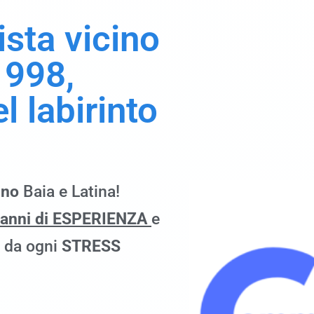
sta vicino
1998,
l labirinto
ino
Baia e Latina!
 anni di ESPERIENZA
e
à da ogni
STRESS