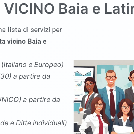
 VICINO
Baia e Lati
a lista di servizi per
ta vicino Baia e
o
(
Italiano e Europeo)
730
)
a partire da
 UNICO
)
a partire da
de e Ditte individuali)