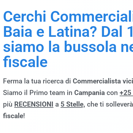
Cerchi Commerciali
Baia e Latina? Dal 
siamo la bussola ne
fiscale
Ferma la tua ricerca di
Commercialista
vic
Siamo il Primo team in
Campania
con
+25
più
RECENSIONI
a
5 Stelle,
che ti sollever
fiscale
!