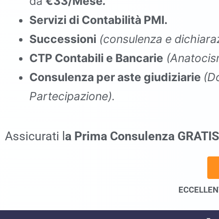
da
€33/Mese
.
Servizi di Contabilità PMI.
Successioni
(consulenza e dichiaraz
CTP Contabili e Bancarie
(Anatocis
Consulenza per aste giudiziarie
(D
Partecipazione).
commercialista Baia e Latina
Assicurati l
a Prima Consulenza GRATIS
ECCELLENT