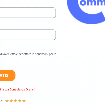
i aver letto e accettato le condizioni per la
ATIS
i la tua Consulenza Gratis!
★
★
★
★
★
le