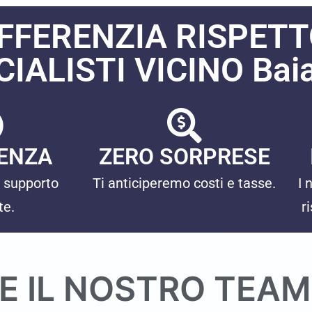
IFFERENZIA RISPETTO
ALISTI VICINO Baia 
ENZA
ZERO SORPRESE
 supporto
Ti anticiperemo costi e tasse.
I 
te.
r
E IL NOSTRO TEA