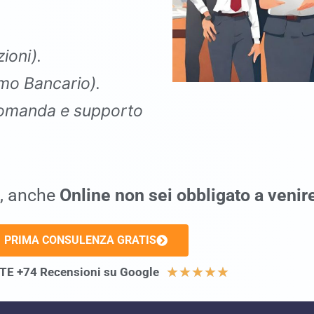
ioni).
mo Bancario).
omanda e supporto
, anche
Online non sei obbligato a venir
PRIMA CONSULENZA GRATIS
★
★
★
★
★
E +74 Recensioni su Google