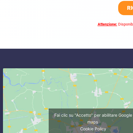
RI
Attenzione:
Disponibi
commercialista vicino Baia e Latina
Fai clic su "Accetto" per abilitare Google
maps
Cookie Policy