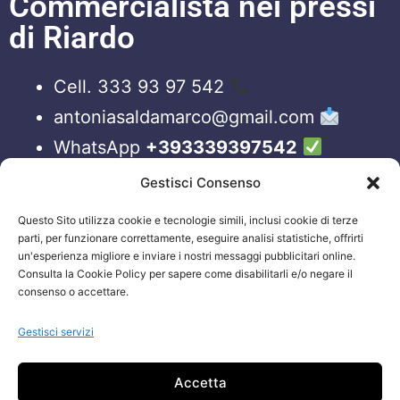
Commercialista nei pressi
di Riardo
Cell. 333 93 97 542
antoniasaldamarco@gmail.com
WhatsApp
+393339397542
Blog
Gestisci Consenso
Questo Sito utilizza cookie e tecnologie simili, inclusi cookie di terze
ORARI APERTURA UFFICI
parti, per funzionare correttamente, eseguire analisi statistiche, offrirti
un'esperienza migliore e inviare i nostri messaggi pubblicitari online.
Lun-Ven 09:00 – 19:00
Consulta la Cookie Policy per sapere come disabilitarli e/o negare il
consenso o accettare.
Siamo sempre attivi e online sui nostri social.
Non esiti a contattarci, anche fuori gli orari
Gestisci servizi
sopraelencati via email.
Accetta