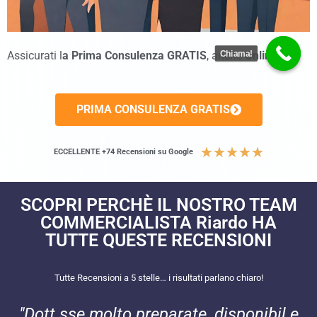
Chiama!
Assicurati l
a Prima Consulenza GRATIS
, anche
Online
!
PRIMA CONSULENZA GRATIS
★
★
★
★
★
ECCELLENTE +74 Recensioni su Google
SCOPRI PERCHÈ IL NOSTRO TEAM
COMMERCIALISTA Riardo HA
TUTTE QUESTE RECENSIONI​
Tutte Recensioni a 5 stelle… i risultati parlano chiaro!
"Dott.sse molto preparate, disponibil e