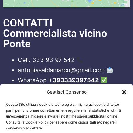
CONTATTI
Commercialista vicino
Ponte
Cell. 333 93 97 542
antoniasaldamarco@gmail.com
WhatsApp
+393339397542
Blog
Gestisci Consenso
Questo Sito utilizza cookie e tecnologie simili, inclusi cookie di terze
ORARI APERTURA UFFICI
parti, per funzionare correttamente, eseguire analisi statistiche, offrirti
un'esperienza migliore e inviare i nostri messaggi pubblicitari online.
Lun-Ven 09:00 – 19:00
Consulta la Cookie Policy per sapere come disabilitarli e/o negare il
consenso o accettare.
Siamo sempre attivi e online sui nostri social.