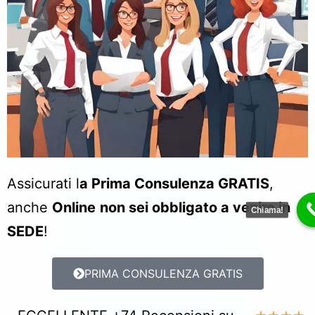
Assicurati l
a Prima Consulenza GRATIS
,
anche
Online
non sei obbligato a venire in
Chiama!
SEDE
!
PRIMA CONSULENZA GRATIS