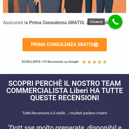
Chiama!
Assicurati l
a Prima Consulenza GRATIS
, anche
Online
!
PRIMA CONSULENZA GRATIS
★
★
★
★
★
ECCELLENTE +74 Recensioni su Google
SCOPRI PERCHÈ IL NOSTRO TEAM
COMMERCIALISTA Liberi HA TUTTE
QUESTE RECENSIONI​
Tutte Recensioni a 5 stelle… i risultati parlano chiaro!
"Dott.sse molto preparate, disponibil e