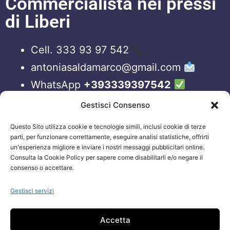
Commercialista nei pressi
di Liberi
Cell. 333 93 97 542
antoniasaldamarco@gmail.com
WhatsApp
+393339397542
Blog
Gestisci Consenso
Questo Sito utilizza cookie e tecnologie simili, inclusi cookie di terze
ORARI APERTURA UFFICI
parti, per funzionare correttamente, eseguire analisi statistiche, offrirti
un'esperienza migliore e inviare i nostri messaggi pubblicitari online.
Lun-Ven 09:00 – 19:00
Consulta la Cookie Policy per sapere come disabilitarli e/o negare il
consenso o accettare.
Siamo sempre attivi e online sui nostri social.
Non esiti a contattarci, anche fuori gli orari
Gestisci servizi
sopraelencati via email.
Accetta