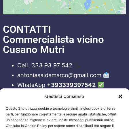
CONTATTI
Commercialista vicino
Cusano Mutri
Cell. 333 93 97 542
antoniasaldamarco@gmail.com
WhatsApp
+393339397542
Blog
Gestisci Consenso
Questo Sito utilizza cookie e tecnologie simili, inclusi cookie di terze
ORARI APERTURA UFFICI
parti, per funzionare correttamente, eseguire analisi statistiche, offrirti
un'esperienza migliore e inviare i nostri messaggi pubblicitari online.
Lun-Ven 09:00 – 19:00
Consulta la Cookie Policy per sapere come disabilitarli e/o negare il