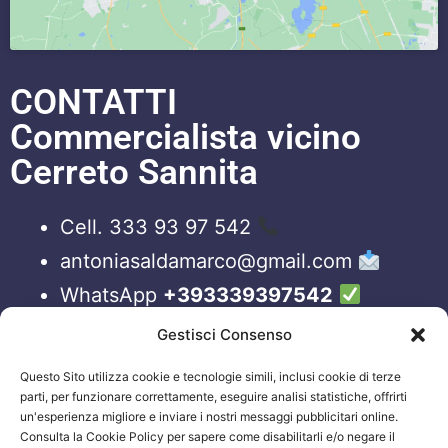
CONTATTI
Commercialista vicino
Cerreto Sannita
Cell. 333 93 97 542
antoniasaldamarco@gmail.com
WhatsApp
+393339397542
Blog
Gestisci Consenso
Questo Sito utilizza cookie e tecnologie simili, inclusi cookie di terze
ORARI APERTURA UFFICI
parti, per funzionare correttamente, eseguire analisi statistiche, offrirti
un'esperienza migliore e inviare i nostri messaggi pubblicitari online.
Lun-Ven 09:00 – 19:00
Consulta la Cookie Policy per sapere come disabilitarli e/o negare il