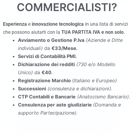
COMMERCIALISTI?
Esperienza
e
innovazione tecnologica
in una lista di servizi
che possono aiutarti con la
TUA PARTITA IVA e non solo.
Avviamento o Gestione P.Iva
(Aziende e Ditte
individuali)
da
€33/Mese
.
Servizi di Contabilità PMI.
Dichiarazione dei redditi
(730 e/o Modello
Unico
)
da
€40
.
Registrazione Marchio
(
Italiano e Europeo)
Successioni
(consulenza e dichiarazioni).
CTP Contabili e Bancarie
(Anatocismo Bancario).
Consulenza per aste giudiziarie
(Domanda e
supporto Partecipazione).
commercialista Campoli del Monte Taburno