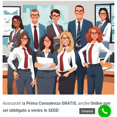
Assicurati l
a Prima Consulenza GRATIS
, anche
Online
non
sei obbligato a venire in SEDE
!
Chiama!