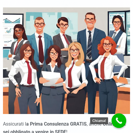
Chiama!
Assicurati l
a Prima Consulenza GRATIS
, anche
Online non
sei obbligato a venire in SEDE
!