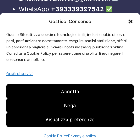
WhatsApp
+393339397542
Blog
Gestisci Consenso
Questo Sito utilizza cookie e tecnologie simili, inclusi cookie di terze
ORARI APERTURA UFFICI
parti, per funzionare correttamente, eseguire analisi statistiche, offrirti
un'esperienza migliore e inviare i nostri messaggi pubblicitari online.
Lun-Ven 09:00 – 19:00
Consulta la Cookie Policy per sapere come disabilitarli e/o negare il
consenso o accettare.
Siamo sempre attivi e online sui nostri social.
Non esiti a contattarci, anche fuori gli orari
Gestisci servizi
sopraelencati via email.
Accetta
Attenzione: Si riceve solo su appuntamento.
Nega
Visualizza preferenze
Cookie Policy
Privacy e policy