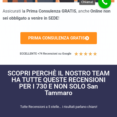
Chiama!
Assicurati l
a Prima Consulenza GRATIS
, anche
Online non
sei obbligato a venire in SEDE
!
PRIMA CONSULENZA GRATIS
★
★
★
★
★
ECCELLENTE +74 Recensioni su Google
SCOPRI PERCHÈ IL NOSTRO TEAM
HA TUTTE QUESTE RECENSIONI
PER I 730 E NON SOLO San
Tammaro
Tutte Recensioni a 5 stelle… i risultati parlano chiaro!