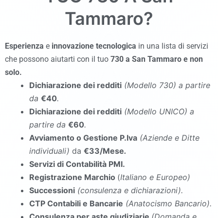
Tammaro
?
Esperienza
e
innovazione tecnologica
in una lista di servizi
che possono aiutarti con il tuo
730
a San Tammaro
e non
solo.
Dichiarazione dei redditi
(Modello 730
)
a partire
da
€40
.
Dichiarazione dei redditi
(Modello UNICO
)
a
partire da
€60
.
Avviamento o Gestione P.Iva
(Aziende e Ditte
individuali)
da
€33/Mese
.
Servizi di Contabilità PMI.
Registrazione Marchio
(
Italiano e Europeo)
Successioni
(consulenza e dichiarazioni).
CTP Contabili e Bancarie
(Anatocismo Bancario).
Consulenza per aste giudiziarie
(Domanda e