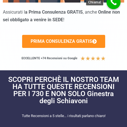
Chiama!
Assicurati l
a Prima Consulenza GRATIS
, anche
Online non
sei obbligato a venire in SEDE
!
PRIMA CONSULENZA GRATIS
★
★
★
★
★
ECCELLENTE +74 Recensioni su Google
SCOPRI PERCHÈ IL NOSTRO TEAM
HA TUTTE QUESTE RECENSIONI
PER I 730 E NON SOLO Ginestra
degli Schiavoni
Tutte Recensioni a 5 stelle… i risultati parlano chiaro!