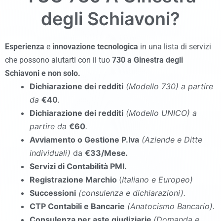
degli Schiavoni
?
Esperienza
e
innovazione tecnologica
in una lista di servizi
che possono aiutarti con il tuo
730
a Ginestra degli
Schiavoni
e non solo.
Dichiarazione dei redditi
(Modello 730
)
a partire
da
€40
.
Dichiarazione dei redditi
(Modello UNICO
)
a
partire da
€60
.
Avviamento o Gestione P.Iva
(Aziende e Ditte
individuali)
da
€33/Mese
.
Servizi di Contabilità PMI.
Registrazione Marchio
(
Italiano e Europeo)
Successioni
(consulenza e dichiarazioni).
CTP Contabili e Bancarie
(Anatocismo Bancario).
Consulenza per aste giudiziarie
(Domanda e