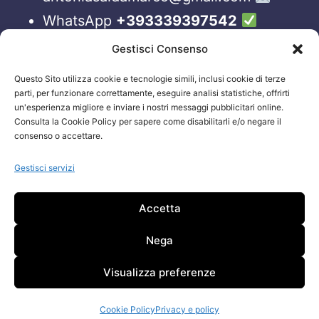
WhatsApp
+393339397542
Blog
Gestisci Consenso
Questo Sito utilizza cookie e tecnologie simili, inclusi cookie di terze
ORARI APERTURA UFFICI
parti, per funzionare correttamente, eseguire analisi statistiche, offrirti
un'esperienza migliore e inviare i nostri messaggi pubblicitari online.
Lun-Ven 09:00 – 19:00
Consulta la Cookie Policy per sapere come disabilitarli e/o negare il
consenso o accettare.
Siamo sempre attivi e online sui nostri social.
Non esiti a contattarci, anche fuori gli orari
Gestisci servizi
sopraelencati via email.
Accetta
Attenzione: Si riceve solo su appuntamento.
Nega
Visualizza preferenze
Cookie Policy
Privacy e policy