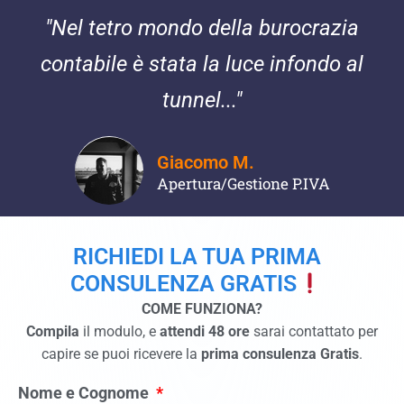
"Nel tetro mondo della burocrazia
contabile è stata la luce infondo al
tunnel..."
Giacomo M.
Apertura/Gestione P.IVA
RICHIEDI LA TUA PRIMA
CONSULENZA GRATIS
COME FUNZIONA?
Compila
il modulo, e
attendi 48 ore
sarai contattato per
capire se puoi ricevere la
prima consulenza Gratis
.
Nome e Cognome