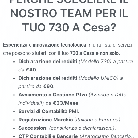
NOSTRO TEAM PER IL
TUO 730 A
Cesa
?
Esperienza
e
innovazione tecnologica
in una lista di servizi
che possono aiutarti con il tuo
730
a Cesa
e non solo.
Dichiarazione dei redditi
(Modello 730
)
a partire
da
€40
.
Dichiarazione dei redditi
(Modello UNICO
)
a
partire da
€60
.
Avviamento o Gestione P.Iva
(Aziende e Ditte
individuali)
da
€33/Mese
.
Servizi di Contabilità PMI.
Registrazione Marchio
(
Italiano e Europeo)
Successioni
(consulenza e dichiarazioni).
CTP Contabili e Bancarie
(Anatocismo Bancario).