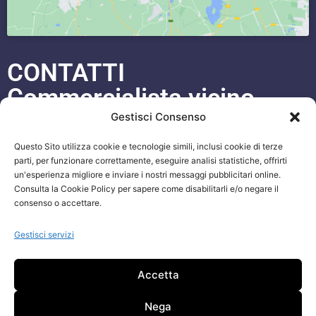
CONTATTI
Commercialista vicino
Cesa
Gestisci Consenso
Questo Sito utilizza cookie e tecnologie simili, inclusi cookie di terze
Cell. 333 93 97 542
parti, per funzionare correttamente, eseguire analisi statistiche, offrirti
un'esperienza migliore e inviare i nostri messaggi pubblicitari online.
WhatsApp
+393339397542
Consulta la Cookie Policy per sapere come disabilitarli e/o negare il
consenso o accettare.
Blog
ORARI APERTURA UFFICI
Gestisci servizi
Lun-Ven 09:00 – 19:00
Accetta
Siamo sempre attivi e online sui nostri social.
Attenzione: Si riceve solo su appuntamento.
Nega