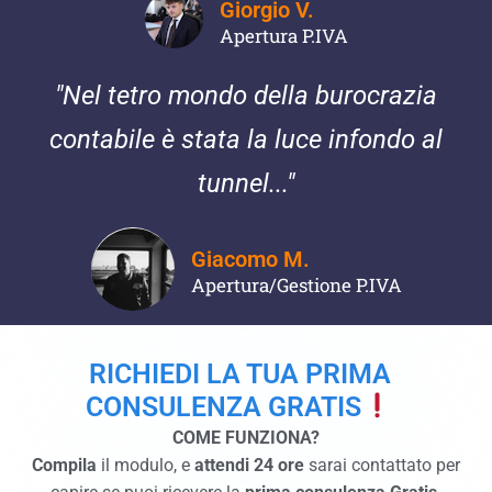
Giorgio V.
Apertura P.IVA
"Nel tetro mondo della burocrazia
contabile è stata la luce infondo al
tunnel..."
Giacomo M.
Apertura/Gestione P.IVA
RICHIEDI LA TUA PRIMA
CONSULENZA GRATIS
COME FUNZIONA?
Compila
il modulo, e
attendi 24 ore
sarai contattato per