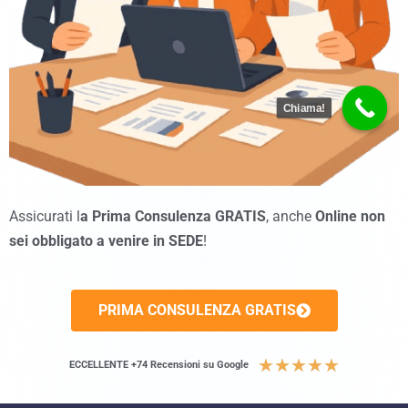
Chiama!
Assicurati l
a Prima Consulenza GRATIS
, anche
Online non
sei obbligato a venire in SEDE
!
PRIMA CONSULENZA GRATIS
★
★
★
★
★
ECCELLENTE +74 Recensioni su Google