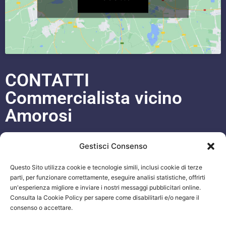
CONTATTI
Commercialista vicino
Amorosi
Cell. 333 93 97 542
Gestisci Consenso
WhatsApp
+393339397542
Questo Sito utilizza cookie e tecnologie simili, inclusi cookie di terze
Blog
parti, per funzionare correttamente, eseguire analisi statistiche, offrirti
un'esperienza migliore e inviare i nostri messaggi pubblicitari online.
ORARI APERTURA UFFICI
Consulta la Cookie Policy per sapere come disabilitarli e/o negare il
consenso o accettare.
Lun-Ven 09:00 – 19:00